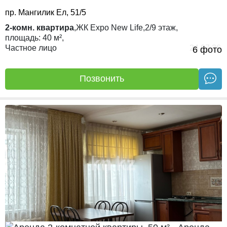
пр. Мангилик Ел, 51/5
2-комн. квартира
,
ЖК
Expo New Life,
2/9
этаж,
площадь:
40 м²,
Частное лицо
24.07.26
6 фото
Позвонить