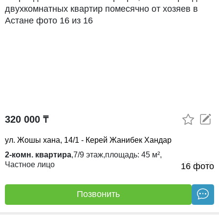
320 000 ₸
ул. Жошы хана, 14/1 - Керей Жанибек Хандар
2-комн. квартира
,
7/9
этаж,
площадь:
45 м²,
Частное лицо
15.05.26
16 фото
Позвонить