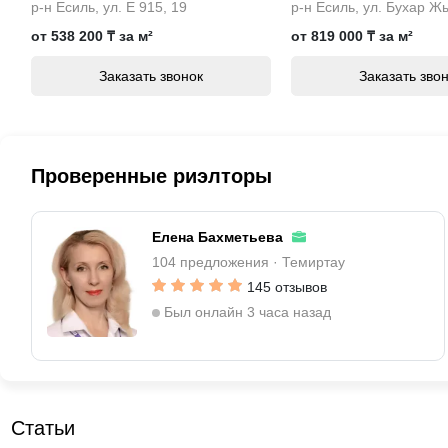
р-н Есиль, ул. Е 915, 19
от 538 200 ₸ за м²
от 819 000 ₸ за м²
17 000 000 ₸
31 500 000 ₸
11 00
Заказать звонок
Заказать зво
3-комн. квартира, 8/9
2-комн. квартира, 5/5
3-комн
этаж, 3А мкр.
этаж, мкр. Степной-2
этаж, 
Проверенные риэлторы
Елена Бахметьева
14 500 000 ₸
14 500 000 ₸
7 500
104 предложения · Темиртау
1-комн. квартира, 1/5
2-комн. квартира, 5/5
3-комн
145 отзывов
этаж, ул. Манаса
этаж, пр. Н. Абдирова
этаж, 
Был онлайн 3 часа назад
Статьи