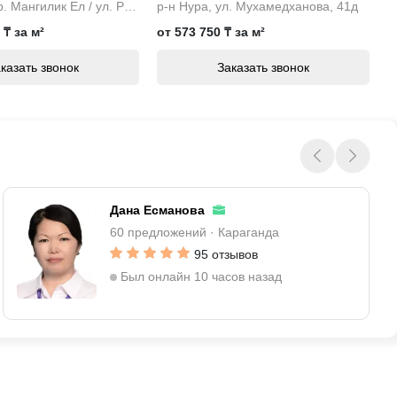
р-н Есиль, пр. Мангилик Ел / ул. Рыскулова
р-н Нура, ул. Мухамедханова, 41д
 ₸ за м²
от 573 750 ₸ за м²
о
10 000 000 ₸
казать звонок
Заказать звонок
1/2
3-комн. квартира, 5/5
еская
этаж, 7-й мкр.
Дана Есманова
60 предложений · Караганда
95 отзывов
Был онлайн 10 часов назад