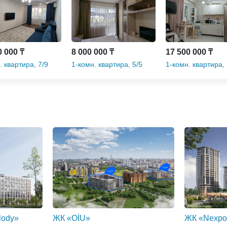
0 000 ₸
8 000 000 ₸
17 500 000 ₸
. квартира, 7/9
1-комн. квартира, 5/5
1-комн. квартира, 
пр. Строителей
этаж, 23 мкр.
этаж, ул. Куйши Д
0 000 ₸
18 000 000 ₸
20 500 000 ₸
. квартира, 1/9
4-комн. квартира, 5/5
1-комн. квартира, 
пр. Мира
этаж, 9-й мкр.
этаж, 067 учетный
квартал
lody»
ЖК «OİU»
ЖК «Nexpo