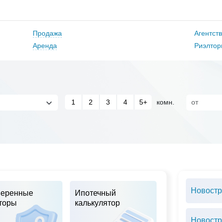
Продажа
Агентст
Аренда
Риэлтор
1
2
3
4
5+
комн.
Новостр
еренные
Ипотечный
торы
калькулятор
Новостр