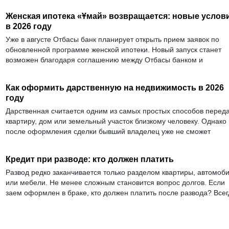
Женская ипотека «Ұмай» возвращается: новые услов
в 2026 году
Уже в августе Отбасы банк планирует открыть прием заявок по
обновленной программе женской ипотеки. Новый запуск станет
возможен благодаря соглашению между Отбасы банком и
Азиатским банком развития, который выделил 90 млрд тенге на
финансирование программ «Ұмай» и «Зеленая ипотека».
Как оформить дарственную на недвижимость в 2026
году
Дарственная считается одним из самых простых способов переда
квартиру, дом или земельный участок близкому человеку. Однако
после оформления сделки бывший владелец уже не сможет
распоряжаться подаренным имуществом, а отменить дарение
удастся лишь в исключительных случаях, предусмотренных
Кредит при разводе: кто должен платить
законом.
Развод редко заканчивается только разделом квартиры, автомоб
или мебели. Не менее сложным становится вопрос долгов. Если
заем оформлен в браке, кто должен платить после развода? Всег
ли отвечает только тот, кто подписал кредитный договор? Может 
финансовая организация потребовать деньги со второго супруга