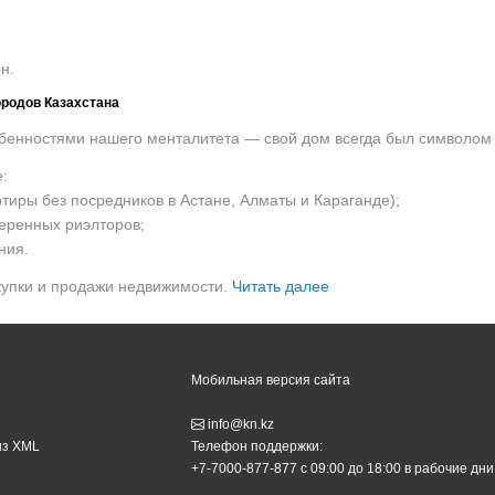
н.
ородов Казахстана
собенностями нашего менталитета — свой дом всегда был символом
:
ртиры без посредников в Астане, Алматы и Караганде);
веренных риэлторов;
ния.
купки и продажи недвижимости.
Читать далее
ленная на продажу или аренду, появится на вашем мониторе.
имости
Жилые комплексы
Мобильная версия сайта
не
Жилые комплексы Казахстана
info@kn.kz
аты
Жилые комплексы Астаны
из XML
Телефон поддержки:
+7-7000-877-877
с 09:00 до 18:00 в рабочие дни
ганде
Жилые комплексы Алматы