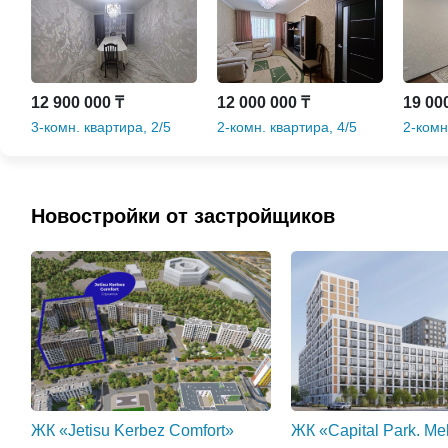
12 900 000 ₸
12 000 000 ₸
19 00
3-комн. квартира, 2/5
2-комн. квартира, 4/5
2-комн
этаж, 15 мкр.
этаж, 16 мкр.
этаж, 
Новостройки от застройщиков
10 900 000 ₸
33 500 000 ₸
13 00
2-комн. квартира, 2/5
2-комн. квартира, 2/5
3-комн
этаж, 12 мкр.
этаж, ул. Бокейхана
этаж, 
ЖК «Jetisu Kerbez Comfort»
ЖК «Capital Park. Me