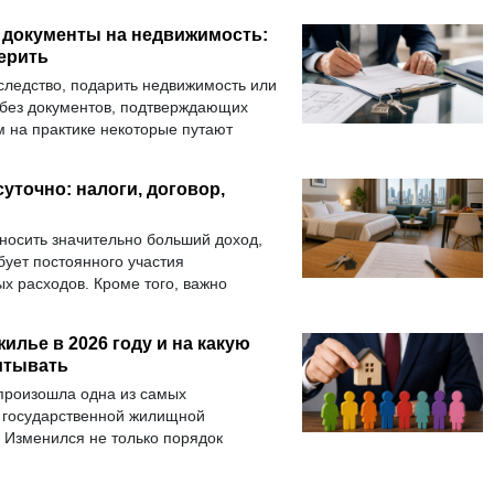
документы на недвижимость:
ерить
следство, подарить недвижимость или
 без документов, подтверждающих
м на практике некоторые путают
воподтверждающими документами,
 самом деле это разные документы,
суточно: налоги, договор,
и.
носить значительно больший доход,
бует постоянного участия
х расходов. Кроме того, важно
я с гостями и соблюдать налоговые
жилье в 2026 году и на какую
итывать
 произошла одна из самых
государственной жилищной
 Изменился не только порядок
 и сам подход к постановке граждан