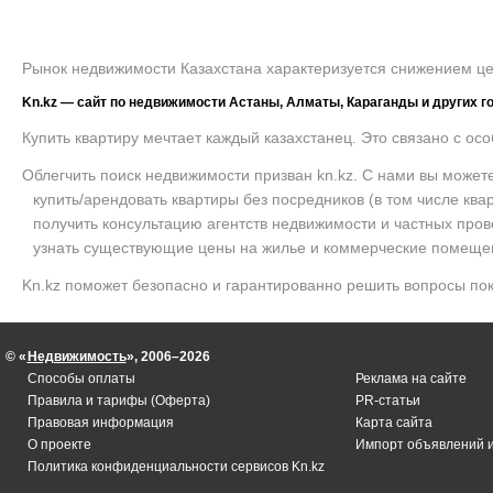
Рынок недвижимости Казахстана характеризуется снижением це
Kn.kz — сайт по недвижимости Астаны, Алматы, Караганды и других г
Купить квартиру мечтает каждый казахстанец. Это связано с о
Облегчить поиск недвижимости призван kn.kz. С нами вы можете
купить/арендовать квартиры без посредников (в том числе ква
получить консультацию агентств недвижимости и частных про
узнать существующие цены на жилье и коммерческие помеще
Kn.kz поможет безопасно и гарантированно решить вопросы по
Используйте возможности сайта, и любая недвижимость, выстав
© «
Недвижимость
», 2006–2026
Продажа недвижимости
Аренда недвиж
Способы оплаты
Реклама на сайте
Правила и тарифы (Оферта)
PR-статьи
Продажа в Астане
Аренда в Аста
Правовая информация
Карта сайта
Продажа в Алматы
Аренда в Алм
О проекте
Импорт объявлений 
Политика конфиденциальности сервисов Kn.kz
Продажа в Караганде
Аренда в Кара