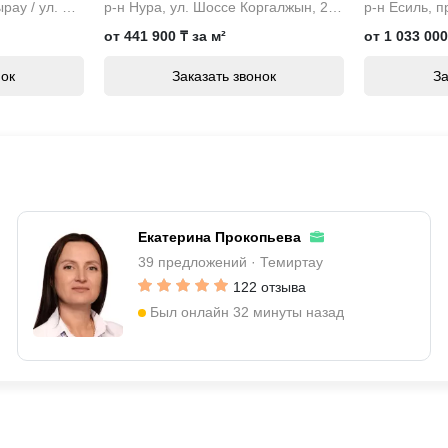
р-н Есиль, ул. Бухар Жырау / ул. Букейханова
р-н Нура, ул. Шоссе Коргалжын, 24/2
от 441 900 ₸ за м²
от 1 033 000
0 000 ₸
10 500 000 ₸
16 000 000 ₸
нок
Заказать звонок
За
. квартира, 5/5
3-комн. квартира, 5/5
2-комн. квартира, 
14 мкр.
этаж, 23 мкр.
этаж, ул. Методич
Ещё объявления
Екатерина Прокопьева
 000 ₸
39 предложений · Темиртау
. квартира, 8/9
122 отзыва
6 мкр.
Был онлайн 32 минуты назад