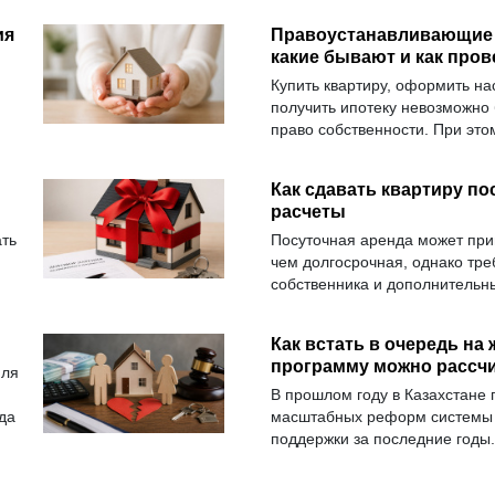
ия
Правоустанавливающие 
какие бывают и как пров
Купить квартиру, оформить на
получить ипотеку невозможно
право собственности. При это
правоустанавливающие с пра
считая их одним и тем же. На
Как сдавать квартиру по
выполняющие разные функци
расчеты
ть
Посуточная аренда может при
чем долгосрочная, однако тре
собственника и дополнительны
правильно оформить отношени
требования.
Как встать в очередь на 
программу можно рассч
иля
В прошлом году в Казахстане
да
масштабных реформ системы 
ли
поддержки за последние годы.
?
ведения очереди на жилье, но
на учет.