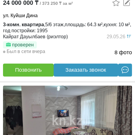
24 000 000 ₸
/ 373 250 ₸ за м²
ул. Куйши Дина
3-комн. квартира
,
5/6
этаж,
площадь:
64.3 м²,
кухня:
10 м²,
год постройки:
1995
Кайрат Дауылбаев (риэлтор)
29.05.26
проверен
Был в сети вчера
8 фото
Позвонить
Заказать звонок