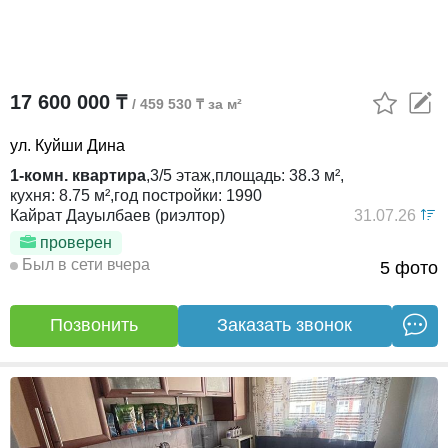
17 600 000 ₸
/ 459 530 ₸ за м²
ул. Куйши Дина
1-комн. квартира
,
3/5
этаж,
площадь:
38.3 м²,
кухня:
8.75 м²,
год постройки:
1990
Кайрат Дауылбаев (риэлтор)
31.07.26
проверен
Был в сети вчера
5 фото
Позвонить
Заказать звонок