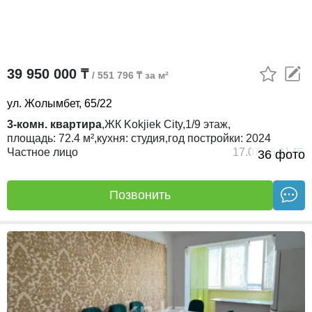
39 950 000 ₸
/ 551 796 ₸ за м²
ул. Жолымбет, 65/22
3-комн. квартира
,
ЖК
Kokjiek City,
1/9
этаж,
площадь:
72.4 м²,
кухня:
студия,
год постройки:
2024
Частное лицо
17.07.26
36 фото
Позвонить