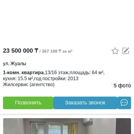
23 500 000 ₸
/ 367 188 ₸ за м²
ул. Жуалы
1-комн. квартира
,
13/16
этаж,
площадь:
64 м²,
кухня:
15.5 м²,
год постройки:
2013
Жилсервис (агентство)
Вчера
5 фото
Позвонить
Заказать звонок