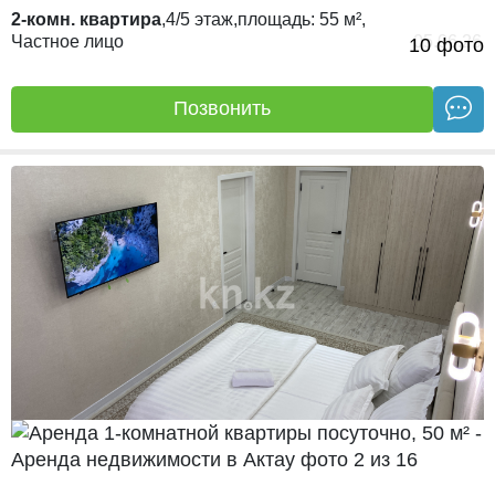
2-комн. квартира
,
4/5
этаж,
площадь:
55 м²,
Частное лицо
05.06.26
10 фото
Позвонить