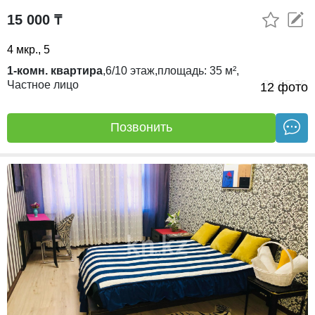
15 000 ₸
4 мкр., 5
1-комн. квартира
,
6/10
этаж,
площадь:
35 м²,
Частное лицо
31.05.26
12 фото
Позвонить