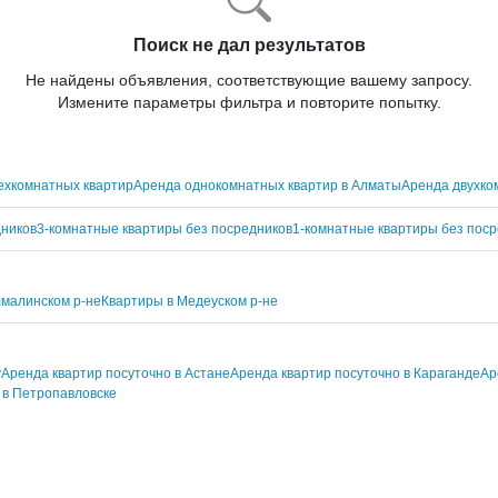
Поиск не дал результатов
Не найдены объявления, соответствующие вашему запросу.
Измените параметры фильтра и повторите попытку.
ехкомнатных квартир
Аренда однокомнатных квартир в Алматы
Аренда двухко
дников
3-комнатные квартиры без посредников
1-комнатные квартиры без поср
лмалинском р-не
Квартиры в Медеуском р-не
у
Аренда квартир посуточно в Астане
Аренда квартир посуточно в Караганде
Ар
 в Петропавловске