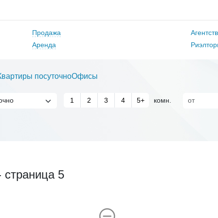
Продажа
Агентст
Аренда
Риэлтор
Квартиры посуточно
Офисы
1
2
3
4
5+
комн.
 страница 5