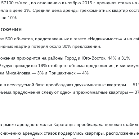
57100 тг/мес., по отношению к ноябрю 2015 г. арендная ставка на
яла в цене 3%. Средняя цена аренды трехкомнатных квартир сост
а на 10%.
ложения
зе 500 объектов, представленных в газете «Недвижимость» и на сай
ендных квартир потерял около 30% предложений.
ожения приходится на районы Город и Юго-Восток, 44% и 31%
айкудук приходится 18% отобщего объема предложения, и минимум
ам Михайловка — 3% и Пришахтинск — 4%.
та в исследуемой базе преобладают двухкомнатные квартиры — 51
бъема предложения следуют одно- и трехкомнатные квартиры — 3
 на рынке арендного жилья Караганды преобладала ценовая стабиль
 снижению арендных ставок подверглись квартиры, расположенные