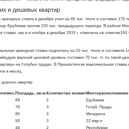
гих и дешевых квартир
рендных ставок в декабре упал на 45 тыс. тенге и составил 175 ты
лице Ерубаева против 220 тыс. предыдущего периода. В районе Ми
ставка, как и в ноябре в декабре 2015 г. отмечена на отметке150 
льная арендная ставка поднялась на 10 тыс. тенге и составила 14
айкудуке верхний ценовой уровень составил 70 тыс. тг, по такой це
вартиры на Голубых прудах. В Пришахтинске максимальная ставка 
нге в месяц.
х дорогих квартир
нге/мес.
Площадь, кв.м.
Количество комнат
Месторасположение
89
2
Ерубаева
70
3
Голуб. Пруды
80
3
Мичурина
50
3
22 мкр-н
44
2
Республики