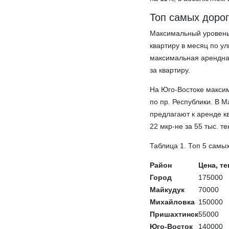
Топ самых доро
Максимальный уровень а
квартиру в месяц по у
максимальная арендная 
за квартиру.
На Юго-Востоке максима
по пр. Республики. В М
предлагают к аренде к
22 мкр-не за 55 тыс. те
Таблица 1. Топ 5 самы
Район
Цена, те
Город
175000
Майкудук
70000
Михайловка
150000
Пришахтинск
55000
Юго-Восток
140000