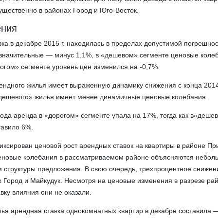
щественно в районах Город и Юго-Восток.
ения
ка в декабре 2015 г. находилась в пределах допустимой погрешнос
значительные — минус 1,1%, в «дешевом» сегменте ценовые коле
рогом» сегменте уровень цен изменился на -0,7%.
ендного жилья имеет выраженную динамику снижения с конца 2014
«дешевого» жилья имеет менее динамичные ценовые колебания.
 года аренда в «дорогом» сегменте упала на 17%, тогда как в«деше
тавило 6%.
иксирован ценовой рост арендных ставок на квартиры в районе Пр
еновые колебания в рассматриваемом районе объясняются небол
 структуры предложения. В свою очередь, трехпроцентное снижен
 Город и Майкудук. Несмотря на ценовые изменения в разрезе рай
вку влияния они не оказали.
ья арендная ставка однокомнатных квартир в декабре составила —