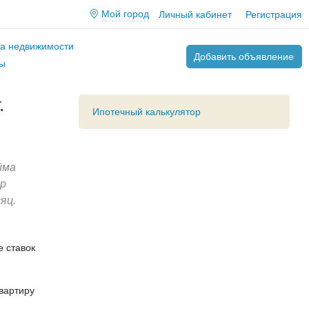
Мой город
Личный кабинет
Регистрация
ва недвижимости
Добавить объявление
ы
.
Ипотечный калькулятор
йма
тр
яц.
е ставок
вартиру
.