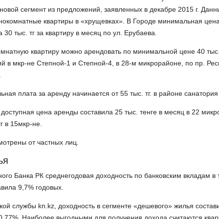
овой сегмент из предложений, заявленных в декабре 2015 г. Данн
днокомнатные квартиры в «хрущевках». В Городе минимальная цен
30 тыс. тг за квартиру в месяц по ул. Ерубаева.
мнатную квартиру можно арендовать по минимальной цене 40 тыс.
й в мкр-не Степной-1 и Степной-4, в 28-м микрорайоне, по пр. Рес
.
ная плата за аренду начинается от 55 тыс. тг. в районе санатория
доступная цена аренды составила 25 тыс. тенге в месяц в 22 микр
г в 15мкр-не.
отрены от частных лиц.
ья
го Банка РК среднегодовая доходность по банковским вкладам в т
авила 9,7% годовых.
ой службы kn.kz, доходность в сегменте «дешевого» жилья состав
0,77%. Наиболее выгодными для получения дохода считаются квар