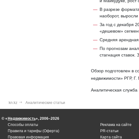
и Майкудуке, рост
В разрезе формата
наоборот, выросли 
За год с декабря 2
«дешевом» сегмен
Средняя арендная 
По прогнозам анал
стагнация ставок.
Обзор подготовлен в с
недвижимости» РГР, Г. 
Аналитическая служба
kn.kz
Аналитические статьи
© «
Недвижимость
», 2006–2026
Способы оплаты
Реклама на сайте
Правила и тарифы (Оферта)
PR-статьи
Правовая информация
Карта сайта