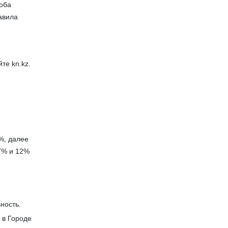
 оба
авила
те kn.kz.
%, далее
7% и 12%
ность.
 в Городе