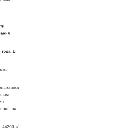
ти,
бания
 года. В
вом»
ишахтинск
ьшим
ие
онов, на
 44200тг/