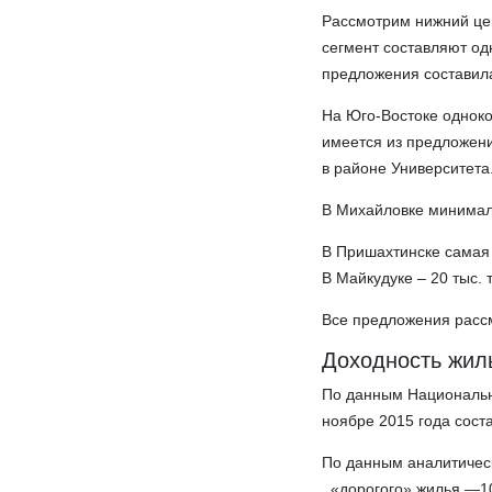
Рассмотрим нижний цен
сегмент составляют о
предложения составила 
На Юго-Востоке одноко
имеется из предложени
в районе Университета
В Михайловке минималь
В Пришахтинске самая 
В Майкудуке – 20 тыс. т
Все предложения рассм
Доходность жил
По данным Национально
ноябре 2015 года сост
По данным аналитическ
, «дорогого» жилья —1