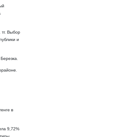
ый
а
 тг. Выбор
публики и
 Березка.
орайоне.
енге в
ила 9,72%
тиры,