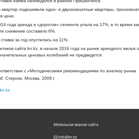
 ставок найма наблюдался в районе Пришахтинск.
 квартир подешевели одно- и двухкомнатные квартиры, трехкомна
в цене.
014 года аренда в «дорогом» сегменте упала на 17%, в то время ка
те снижение составило 6%.
ставка за год опустилась на 11%.
итиков сайта kn.kz, в начале 2016 года на рынке арендного жилья 
 Значительных ценовых колебаний не предвидится.
оответствии с «Методическими рекомендациями по анализу рынка
М. Стерник, Москва, 2009 г.
kn.kz
Мобильная версия сайта
info@kn.kz