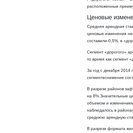
расположенные преиму
Ценовые измен
Средняя арендная став
ценовые изменения не
составили-0,5%, в «до
Сегмент «дорогого» ар
то время как сегмент 
За год с декабря 2014
сегментеснижение сос
В разрезе районов заф
на 8%.Значительные ц
объемом и изменением
наблюдалось в районах
среднюю арендную ста
В разрезе формата жил