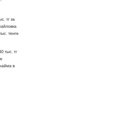
с. тг за
хайловка
тыс. тенге
0 тыс. тг
не
найма в