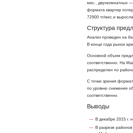
мес., двухкомнатных — 
формата квартир потер
72900 тг/мес.и выросл
Структура пред
Анализ проведен на ба
В конце года рынок ар
Основной объем предл
соответственно. На М
распределен по район
С точки зрения форма
по уровню снижения о
соответственно.
Выводы
В декабре 2015 г.
В разрезе районов