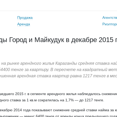
Продажа
Агентст
Аренда
Риэлтор
ы Город и Майкудук в декабре 2015 г
а на рынке арендного жилья Караганды средняя ставка на
54400 тенге за квартиру. В пересчете на квадратный ме
ешенная арендная ставка квартир равна 1217 тенге в мес
едшего 2015 г. в сегменте арендного жилья наблюдалось снижени
ого ставка за 1 кв.м сократилась на 1,7% — до 1217 тенге.
екабрю 2014 года показывают снижение средней ставки найма за к
выражении — минус 6400 тенге от аренды конца предыдущего года