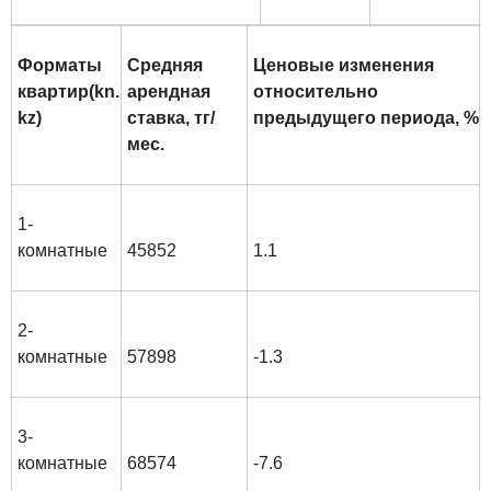
Форматы
Средняя
Ценовые изменения
квартир
(
kn
.
арендная
относительно
kz
)
ставка, тг/
предыдущего периода, %
мес.
1-
комнатные
45852
1.1
2-
комнатные
57898
-1.3
3-
комнатные
68574
-7.6