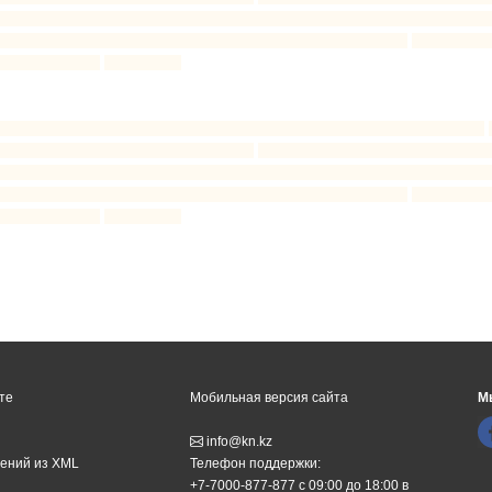
те
Мобильная версия сайта
М
info@kn.kz
ений из XML
Телефон поддержки:
+7-7000-877-877
с 09:00 до 18:00 в