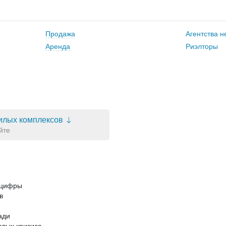
Продажа
Агентства 
Аренда
Риэлторы
илых комплексов
йте
о цифры
в
ади