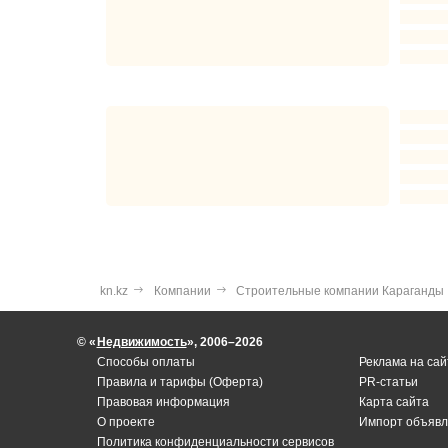
kn.kz
Компании
Строительные компании Караганды
© «
Недвижимость
», 2006–2026
Способы оплаты
Реклама на сай
Правила и тарифы (Оферта)
PR-статьи
Правовая информация
Карта сайта
О проекте
Импорт объявл
Политика конфиденциальности сервисов