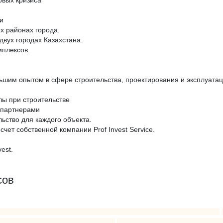
овых кризиса
и
х районах города.
вух городах Казахстана.
мплексов.
ьшим опытом в сфере строительства, проектирования и эксплуата
лы при строительстве
 партнерами
ьство для каждого объекта.
чет собственной компании Prof Invest Service.
est.
сов