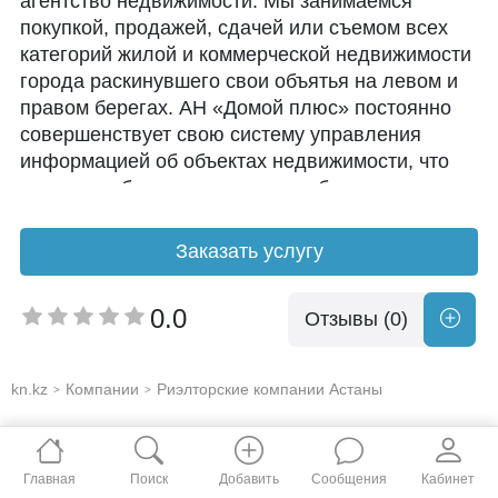
агентство недвижимости. Мы занимаемся
покупкой, продажей, сдачей или съемом всех
категорий жилой и коммерческой недвижимости
города раскинувшего свои объятья на левом и
правом берегах. АН «Домой плюс» постоянно
совершенствует свою систему управления
информацией об объектах недвижимости, что
позволяет быстро находить необходимое, за что
нас и ценят клиенты. С первых дней главными
принципами нашей работы стали:
Заказать услугу
профессионализм, надежность, честность,
нацеленность на результат и ориентированность
0.0
Отзывы (0)
на интересы клиента.
Наши преимущества: высококлассные
kn.kz
Компании
Риэлторские компании Астаны
>
>
специалисты, широкий выбор предложений,
высокие стандарты обслуживания, гарантия
вашего спокойствия.
Главная
Поиск
Добавить
Сообщения
Кабинет