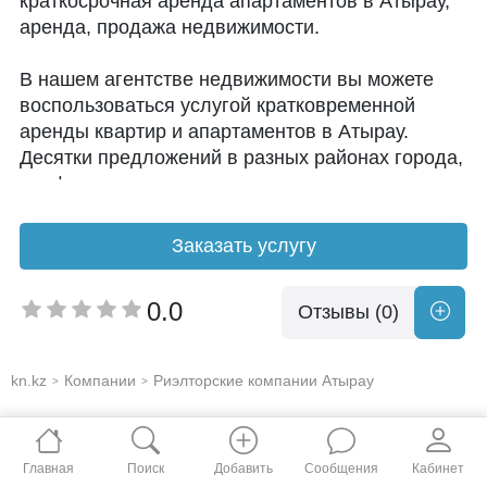
краткосрочная аренда апартаментов в Атырау,
аренда, продажа недвижимости.
В нашем агентстве недвижимости вы можете
воспользоваться услугой кратковременной
аренды квартир и апартаментов в Атырау.
Десятки предложений в разных районах города,
комфортные условия и приятные цены.
В PolyGress вы получаете больше преимуществ:
Заказать услугу
- все апартаменты содержатся в чистоте и
порядке;
0.0
Отзывы (0)
- мы работаем в выходные и праздники;
- цены ниже, чем в гостиницах и отелях города;
- предоставляем все документы: договор,
kn.kz
Компании
Риэлторские компании Атырау
>
>
фискальный чек, счет-фактуру;
- возможность выбора жилья под ваш бюджет и
требования.
Главная
Поиск
Добавить
Сообщения
Кабинет