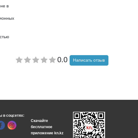
не в
ионных
остью
0.0
Написать отзыв
ы в соцсетях:
Скачайте
бесплатное
приложение kn.kz