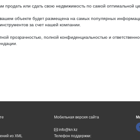
вам продать или сдать свою недвижимость по самой оптимальной це
 вашем объекте будет размещена на самых популярных информац
инструментов за счет нашей компании.
лютной прозрачностью, полной конфиденциальностью и ответственн
ендации.
те
Мобильная версия сайта
М
info@kn.kz
ений из XML
Телефон поддержки: