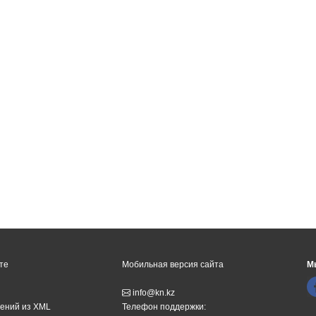
те
Мобильная версия сайта
М
info@kn.kz
ений из XML
Телефон поддержки: