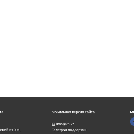
те
Мобильная версия сайта
М
info@kn.kz
ений из XML
Телефон поддержки: