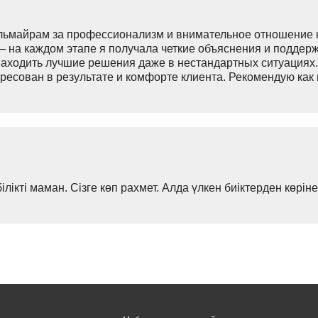
льмайрам за профессионализм и внимательное отношение к
 на каждом этапе я получала четкие объяснения и поддерж
 находить лучшие решения даже в нестандартных ситуациях
ересован в результате и комфорте клиента. Рекомендую как
білікті маман. Сізге көп рахмет. Алда үлкен биіктерден көріне