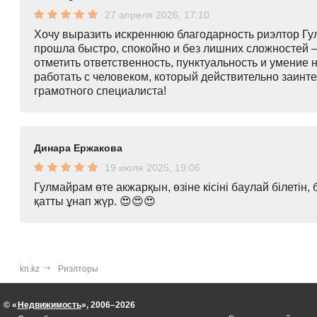
27 апреля 2026, 17:10
Хочу выразить искреннюю благодарность риэлтор Гу
прошла быстро, спокойно и без лишних сложностей —
отметить ответственность, пунктуальность и умение
работать с человеком, который действительно заинт
грамотного специалиста!
Динара Ержакова
19 июля 2025, 19:06
Гулмайрам өте акжарқын, өзіне кісіні баулай білетін, 
қатты ұнап жүр. 😍😍😍
kn.kz
Риэлторы
© «
Недвижимость
», 2006–2026