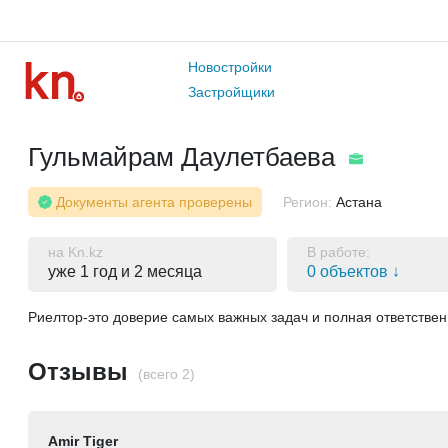
Новостройки
Застройщики
Гульмайрам Даулетбаева
Документы агента проверены
Регион:
Астана
на Kn.kz
В работе:
уже 1 год и 2 месяца
0 объектов ↓
Риелтор-это доверие самых важных задач и полная ответственн
Отзывы
(всего 2)
Amir Tiger