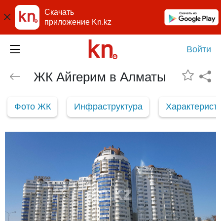
Скачать
приложение Kn.kz
Войти
ЖК Айгерим в Алматы
Фото ЖК
Инфраструктура
Характерист