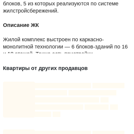
блоков, 5 из которых реализуются по системе
жилстройсбережений.
Описание ЖК
Жилой комплекс выстроен по каркасно-
монолитной технологии — 6 блоков-зданий по 16
и 18 этажей. Также есть пристройки
вспомогательного значения. Наружная отделка
домов — керамогранит, стекло и натуральный
Квартиры от других продавцов
камень.
Изнутри здания — гипсокартонные перегородки,
полые бетонные блоки в 20 см толщиной.
Несущие стены выполнены из железобетона 25-
60 см. Учтены и особенности местности —
сейсмоустойчивость зданий 9 баллов.
Особенности расположения