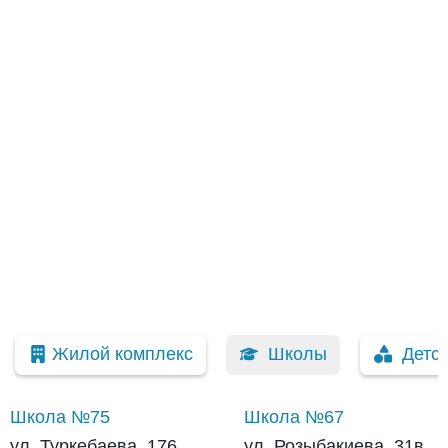
Жилой комплекс
Школы
Детс
Школа №75
Школа №67
ул. Туркебаева, 176
ул. Розыбакиева, 31в