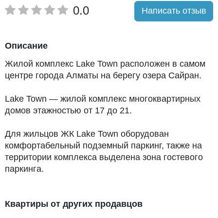
0.0
Написать отзыв
Описание
Жилой комплекс Lake Town расположен в самом
центре города Алматы на берегу озера Сайран.
Lake Town — жилой комплекс многоквартирных
домов этажностью от 17 до 21.
Для жильцов ЖК Lake Town оборудован
комфортабельный подземный паркинг, также на
территории комплекса выделена зона гостевого
паркинга.
Для активного отдыха и поддержания здорового
образа жизни на территории жилого комплекса
Квартиры от других продавцов
обустроен собственный спортивный городок.