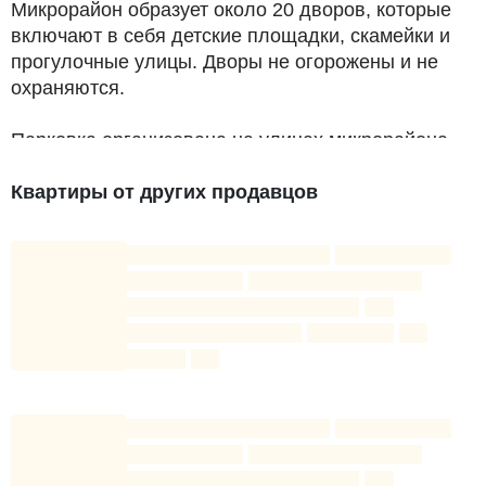
Микрорайон образует около 20 дворов, которые
включают в себя детские площадки, скамейки и
прогулочные улицы. Дворы не огорожены и не
охраняются.
Парковка организована на улицах микрорайона,
есть отдельная платная парковочная зона,
которая огорожена капитальным забором и имеет
Квартиры от других продавцов
круглосуточную охрану.