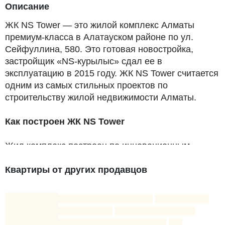
Описание
ЖК NS Tower — это жилой комплекс Алматы
премиум-класса в Алатауском районе по ул.
Сейфуллина, 580. Это готовая новостройка,
застройщик «NS-курылыс» сдал ее в
эксплуатацию в 2015 году. ЖК NS Tower считается
одним из самых стильных проектов по
строительству жилой недвижимости Алматы.
Как построен ЖК NS Tower
Жил комплекс построен по инновационным
японским технологиям в области
сейсмоустойчивого строительства. Здание на 60
Квартиры от других продавцов
квартир выполнено в футуристическом стиле, при
этом почти 1/5 его находится под землей —
вместе с другими техническими решениями это
дает серьезный запас прочности и