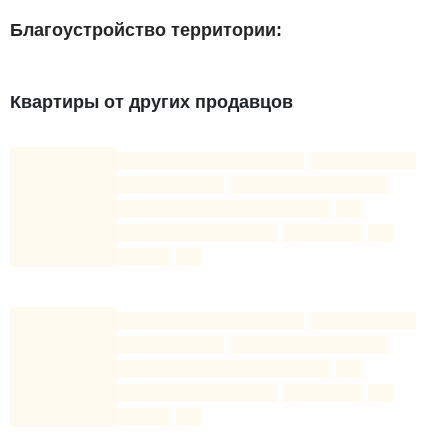
Благоустройство территории:
Квартиры от других продавцов
игровые зоны;
спортивные площадки;
зоны отдыха;
пешеходные прогулочные дорожки;
озеленение территории.
Придомовая территория закрыта для
посторонних, для авто гостей и жильцов
комплекса предусмотрена наземная парковка во
дворе.