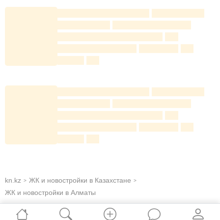
Высота потолков — 3 метра. Часть апартаментов
оборудована несколькими санузлами, лоджиями и
просторными кухнями, около 20 кв. м.
kn.kz
ЖК и новостройки в Казахстане
>
>
ЖК и новостройки в Алматы