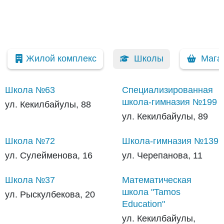
Жилой комплекс
Школы
Мага
Школа №63
Специализированная
школа-гимназия №199
ул. Кекилбайулы, 88
ул. Кекилбайулы, 89
Школа №72
Школа-гимназия №139
ул. Сулейменова, 16
ул. Черепанова, 11
Школа №37
Математическая
школа "Tamos
ул. Рыскулбекова, 20
Education"
ул. Кекилбайулы,