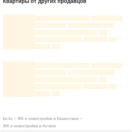
Квартиры от других продавцов
Детская площадка
Спортивная площадка
Зоны отдыха
Озеленение территории
ЖК Alatau Park оснащен современными
технологиями безопасности: видеонаблюдение по
всему периметру жилого комплекса; домофоны с
системой Face-ID; ночное освещение двора.
kn.kz
ЖК и новостройки в Казахстане
>
>
ЖК и новостройки в Астане