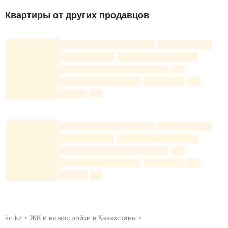
круглосуточное видеонаблюдение и пункт охраны.
Квартиры от других продавцов
Детские и спортивные площадки
Беговые и велодорожки
Поля для стритбола
Площадка для футбола
Теннисные столы
Скамейки-качели
Зона для барбекю
Пирс для рыбалки
По периметру всего квартала проходит
прогулочная аллея с разнообразными
деревьями.
kn.kz
ЖК и новостройки в Казахстане
>
>