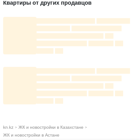
площадей и планировок.
Квартиры от других продавцов
Во дворе расположены детская площадка,
прогулочная зона, скамейки.
kn.kz
ЖК и новостройки в Казахстане
>
>
ЖК и новостройки в Астане