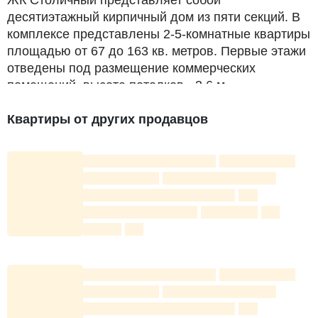
ЖК Столичный представляет собой
десятиэтажный кирпичный дом из пяти секций. В
комплексе представлены 2-5-комнатные квартиры
площадью от 67 до 163 кв. метров. Первые этажи
отведены под размещение коммерческих
помещений, высота потолков - 3,6 м.
Внутренняя территория закрыта для посторонних,
Квартиры от других продавцов
пультовый шлагбаум на въезде. Устанавливаются
камеры круглосуточного видеонаблюдения.
Асфальтированные проезды и пешеходные
дорожки, покрытые тротуарной плиткой.
Ландшафтное озеленение.
Современное уличное освещение.
Безопасные детские площадки для детей трёх
возрастных групп.