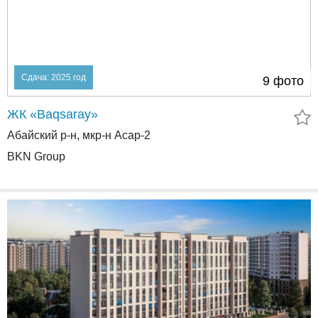
Сдача: 2025 год
9 фото
ЖК «Baqsaray»
Абайский р-н, мкр-н Асар-2
BKN Group