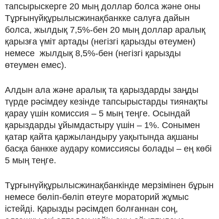
тапсырыскерге 20 мың доллар болса және оны
Тұрғынүйқұрылысжинақбанкке салуға дайын
болса, жылдық 7,5%-бен 20 мың доллар аралық
қарызға үміт артады (негізгі қарызды өтеумен)
немесе жылдық 8,5%-бен (негізгі қарызды
өтеумен емес).
Алдын ала және аралық та қарыздарды заңды
түрде рәсімдеу кезінде тапсырыстарды тиянақты
қарау үшін комиссия – 5 мың теңге. Осындай
қарыздарды ұйымдастыру үшін – 1%. Сонымен
қатар қайта қаржыландыру уақытында ақшаны
басқа банкке аудару комиссиясы болады – ең көбі
5 мың теңге.
Тұрғынүйқұрылысжинақбанкінде мерзімінен бұрын
немесе бөліп-бөліп өтеуге мораторий жұмыс
істейді. Қарызды рәсімдеп болғаннан соң,