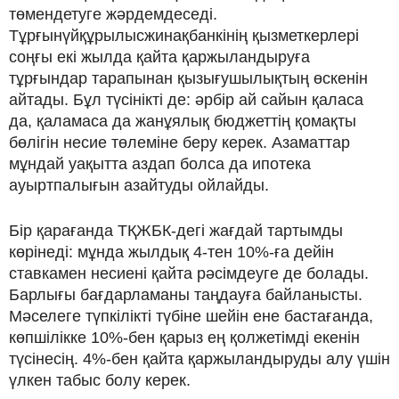
төмендетуге жәрдемдеседі.
Тұрғынүйқұрылысжинақбанкінің қызметкерлері
соңғы екі жылда қайта қаржыландыруға
тұрғындар тарапынан қызығушылықтың өскенін
айтады. Бұл түсінікті де: әрбір ай сайын қаласа
да, қаламаса да жанұялық бюджеттің қомақты
бөлігін несие төлеміне беру керек. Азаматтар
мұндай уақытта аздап болса да ипотека
ауыртпалығын азайтуды ойлайды.
Бір қарағанда ТҚЖБК-дегі жағдай тартымды
көрінеді: мұнда жылдық 4-тен 10%-ға дейін
ставкамен несиені қайта рәсімдеуге де болады.
Барлығы бағдарламаны таңдауға байланысты.
Мәселеге түпкілікті түбіне шейін ене бастағанда,
көпшілікке 10%-бен қарыз ең қолжетімді екенін
түсінесің. 4%-бен қайта қаржыландыруды алу үшін
үлкен табыс болу керек.