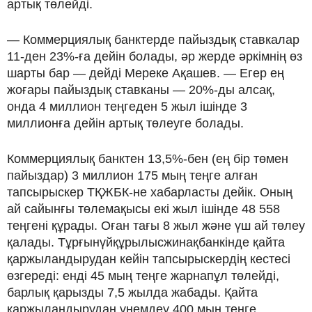
артық төлейді.
— Коммерциялық банктерде пайыздық ставкалар
11-ден 23%-ға дейін болады, әр жерде әркімнің өз
шарты бар — дейді Мереке Ақашев. — Егер ең
жоғары пайыздық ставканы — 20%-ды алсақ,
онда 4 миллион теңгеден 5 жыл ішінде 3
миллионға дейін артық төлеуге болады.
Коммерциялық банктен 13,5%-бен (ең бір төмен
пайыздар) 3 миллион 175 мың теңге алған
тапсырыскер ТҚЖБК-не хабарласты дейік. Оның
ай сайынғы төлемақысы екі жыл ішінде 48 558
теңгені құрады. Оған тағы 8 жыл және үш ай төлеу
қалады. Тұрғынүйқұрылысжинақбанкінде қайта
қаржыландырудан кейін тапсырыскердің кестесі
өзгереді: енді 45 мың теңге жарнапұл төлейді,
барлық қарызды 7,5 жылда жабады. Қайта
қаржыландырудан үнемдеу 400 мың теңге