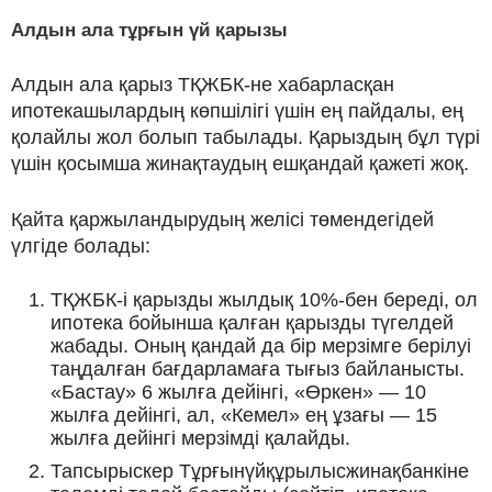
Алдын ала тұрғын үй қарызы
Алдын ала қарыз ТҚЖБК-не хабарласқан
ипотекашылардың көпшілігі үшін ең пайдалы, ең
қолайлы жол болып табылады. Қарыздың бұл түрі
үшін қосымша жинақтаудың ешқандай қажеті жоқ.
Қайта қаржыландырудың желісі төмендегідей
үлгіде болады:
ТҚЖБК-і қарызды жылдық 10%-бен береді, ол
ипотека бойынша қалған қарызды түгелдей
жабады. Оның қандай да бір мерзімге берілуі
таңдалған бағдарламаға тығыз байланысты.
«Бастау» 6 жылға дейінгі, «Өркен» — 10
жылға дейінгі, ал, «Кемел» ең ұзағы — 15
жылға дейінгі мерзімді қалайды.
Тапсырыскер Тұрғынүйқұрылысжинақбанкіне