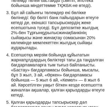
төлемді төлей бастайды (сөйтіп, ипотека
бойынша міндеттемме ТҚЖБК-не өтеді).
Бұл ай сайынғы төлемдер екі бөлікке
бөлінеді: бір бөлігі банк пайыздарын өтеуге
кетеді де, екіншісі тапсырыскердің жеке
есепшотына түседі. Бұл депозитке жылдық
2%-бен Тұрғынқұрылысжинақбанкінің
сыйақысы және жинақтау сомасынан 20%
көлемінде мемлекеттен жылдық сыйақы
аударылады.
Есепшотқа мерзім бойында құйылатын
жарнапұлдардың бөліктері тағы да таңдалған
бағдарламаларға тым тығыз байланысты.
«Бастау» бағдарламасы бойынша, мысалы,
бұл 3 жыл, 3 ай, «Өркен» бағдарламасы
бойынша — 5 жыл 6 ай, «Кемел» — 8 жыл 6
ай. Көрсетілген уақыт біткен кезде есепшотта
жиналған ақшалар, қалған қарыздарды өтеуге
кетеді.
Қалған қарыздарды тапсырыскер дәл