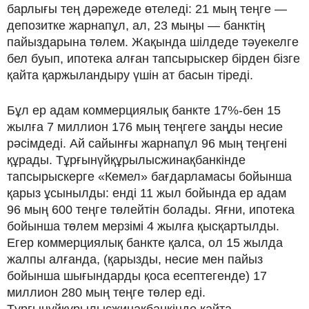
барлығы тең дәрежеде өтеледі: 21 мың теңге —
депозитке жарнапұл, ал, 23 мыңы — банктің
пайыздарына төлем. Жақында шілдеде тәуекелге
бел буып, ипотека алған тапсырыскер бірден бізге
қайта қаржыландыру үшін ат басын тіреді.
Бұл ер адам коммерциялық банкте 17%-бен 15
жылға 7 миллион 176 мың теңгеге заңды несие
рәсімдеді. Ай сайынғы жарнапұл 96 мың теңгені
құрады. Тұрғынүйқұрылысжинақбанкінде
тапсырыскерге «Кемел» бағдарламасы бойынша
қарыз ұсынылды: енді 11 жыл бойында ер адам
96 мың 600 теңге төлейтін болады. Яғни, ипотека
бойынша төлем мерзімі 4 жылға қысқартылды.
Егер коммерциялық банкте қалса, ол 15 жылда
жалпы алғанда, (қарызды, несие мен пайыз
бойынша шығындарды қоса есептегенде) 17
миллион 280 мың теңге төлер еді.
Тұрғынүйқұрылысжинақбанкінде қайта