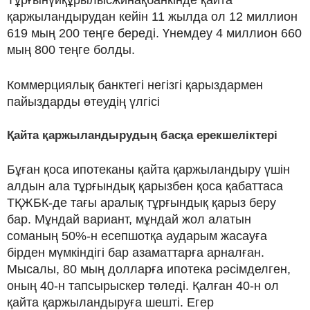
қаржыландырудан кейін 11 жылда ол 12 миллион
619 мың 200 теңге береді. Үнемдеу 4 миллион 660
мың 800 теңге болды.
Коммерциялық банктегі негізгі қарыздармен
пайыздарды өтеудің үлгісі
Қайта қаржыландырудың басқа ерекшеліктері
Бұған қоса ипотеканы қайта қаржыландыру үшін
алдын ала тұрғындық қарызбен қоса қабаттаса
ТҚЖБК-де тағы аралық тұрғындық қарыз беру
бар. Мұндай вариант, мұндай жол алатын
соманың 50%-н есепшотқа аударым жасауға
бірден мүмкіндігі бар азаматтарға арналған.
Мысалы, 80 мың долларға ипотека рәсімделген,
оның 40-н тапсырыскер төледі. Қалған 40-н ол
қайта қаржыландыруға шешті. Егер