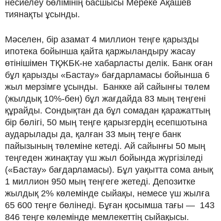
несиелеу бөлімінің басшысы Мереке Ақашев
тиянақты ұсынды.
Мәселен, бір азамат 4 миллион теңге қарызды
ипотека бойынша қайта қаржыландыру жасау
өтінішімен ТҚЖБК-не хабарласты делік. Банк оған
бұл қарызды «Бастау» бағдарламасы бойынша 6
жыл мерзімге ұсынды. Банкке ай сайынғы төлем
(жылдық 10%-бен) бұл жағдайда 83 мың теңгені
құрайды. Сондықтан да бұл сомадан қаражаттың
бір бөлігі, 50 мың теңге қарызгердің есепшотына
аударылады да, қалған 33 мың теңге банк
пайызының төлеміне кетеді. Ай сайынғы 50 мың
теңгеден жинақтау үш жыл бойында жүргізіледі
(«Бастау» бағдарламасы). Бұл уақытта сома анық
1 миллион 950 мың теңгеге жетеді. Депозитке
жылдық 2% көлемінде сыйақы, немесе үш жылға
65 600 теңге бөлінеді. Бұған қосымша тағы — 143
846 теңге көлемінде мемлекеттің сыйақысы.