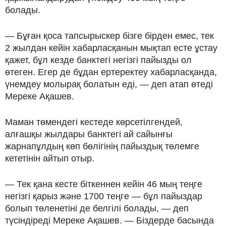
болады.
— Бұған қоса тапсырыскер бізге бірден емес, тек
2 жылдан кейін хабарласқанын мықтап есте ұстау
қажет, бұл кезде банктегі негізгі пайызды ол
өтеген. Егер де бұдан ертеректеу хабарласқанда,
үнемдеу молырақ болатын еді, — деп атап өтеді
Мереке Ақашев.
Маман төмендегі кестеде көрсетілгендей,
алғашқы жылдары банктегі ай сайынғы
жарнапұлдың көп бөлігінің пайыздық төлемге
кететінін айтып отыр.
— Тек қана кесте біткеннен кейін 46 мың теңге
негізгі қарыз және 1700 теңге — бұл пайыздар
болып төленетіні де белгілі болады, — деп
түсіндіреді Мереке Ақашев. — Біздерде басында