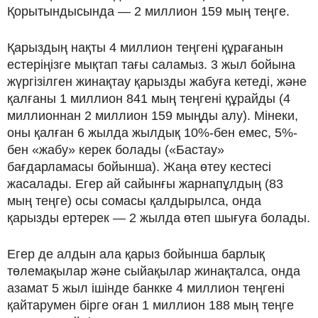
Қорытындысында — 2 миллион 159 мың теңге.
Қарыздың нақты 4 миллион теңгені құрағанын
естеріңізге мықтап тағы саламыз. 3 жыл бойына
жүргізілген жинақтау қарызды жабуға кетеді, және
қалғаны 1 миллион 841 мың теңгені құрайды (4
миллионнан 2 миллион 159 мыңды алу). Мінеки,
оны қалған 6 жылда жылдық 10%-бен емес, 5%-
бен «жабу» керек болады («Бастау»
бағдарламасы бойынша). Жаңа өтеу кестесі
жасалады. Егер ай сайынғы жарнапұлдың (83
мың теңге) осы сомасы қалдырылса, онда
қарызды ертерек — 2 жылда өтеп шығуға болады.
Егер де алдын ала қарыз бойынша барлық
төлемақылар және сыйақылар жинақталса, онда
азамат 5 жыл ішінде банкке 4 миллион теңгені
қайтарумен бірге оған 1 миллион 188 мың теңге