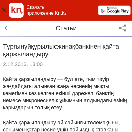
Скачать
приложение Kn.kz
Статьи
Тұрғынүйқұрылысжинақбанкiнен қайта
қаржыландыру
2.12.2013, 13:00
Қайта қаржыландыру — бұл өте, тым тәуір
жағдайдағы алынған жаңа несиенің мықты
көмегімен кез келген екінші дәрежелі банктің
немесе микронесиелік ұйымның алдындағы өзінің
қарыздарын толық өтеу.
Қайта қаржыландыру ай сайынғы төлемақыны,
сонымен қатар несие үшін пайыздық ставканы