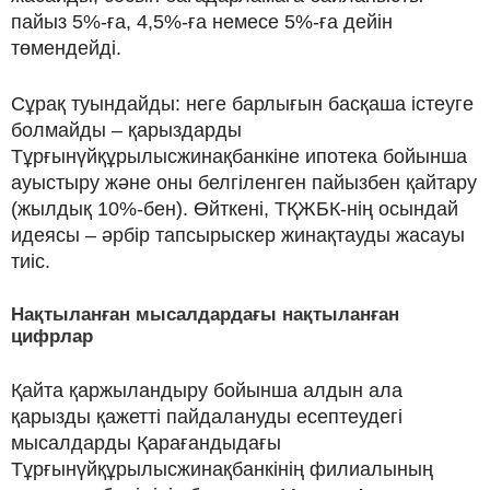
пайыз 5%-ға, 4,5%-ға немесе 5%-ға дейін
төмендейді.
Сұрақ туындайды: неге барлығын басқаша істеуге
болмайды – қарыздарды
Тұрғынүйқұрылысжинақбанкіне ипотека бойынша
ауыстыру және оны белгіленген пайызбен қайтару
(жылдық 10%-бен). Өйткені, ТҚЖБК-нің осындай
идеясы – әрбір тапсырыскер жинақтауды жасауы
тиіс.
Нақтыланған мысалдардағы нақтыланған
цифрлар
Қайта қаржыландыру бойынша алдын ала
қарызды қажетті пайдалануды есептеудегі
мысалдарды Қарағандыдағы
Тұрғынүйқұрылысжинақбанкінің филиалының