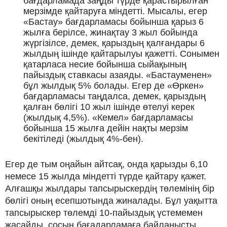
бағдарламада заңды түрде қарастырылған
мерзімде қайтаруға міндетті. Мысалы, егер
«Бастау» бағдарламасы бойынша қарыз 6
жылға берілсе, жинақтау 3 жыл бойында
жүргізілсе, демек, қарыздың қалғандары 6
жылдың ішінде қайтарылуы қажетті. Сонымен
қатарласа несие бойынша сыйақының
пайыздық ставкасы азаяды. «Бастауменен»
бұл жылдық 5% болады. Егер де «Өркен»
бағдарламасы таңдалса, демек, қарыздың
қалған бөлігі 10 жыл ішінде өтелуі керек
(жылдық 4,5%). «Кемел» бағдарламасы
бойынша 15 жылға дейін нақты мерзім
бекітіледі (жылдық 4%-бен).
Егер де тым оңайын айтсақ, онда қарызды 6,10
немесе 15 жылда міндетті түрде қайтару қажет.
Алғашқы жылдары тапсырыскердің төлемінің бір
бөлігі оның есепшотында жиналады. Бұл уақытта
тапсырыскер төлемді 10-пайыздық үстемемен
жасайды, сосын бағадарламаға байланысты