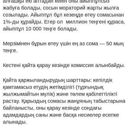
алғашқы екі аптадан кейін оны айыппұлсыз
жабуға болады, сосын мораторий жарты жылға
созылады. Айыппұл бұл кезеңде өтеу сомасынан
1%-ды құрайды. Егер ол миллион теңгені құраса,
айыппұл 10 000 теңге болады.
Мерзімінен бұрын өтеу үшін ең аз сома — 50 мың
теңге.
Кестені қайта қарау кезінде комиссия алынбайды.
Қайта қаржыландырудың шарттары: кепілдік
қамтамасыз етудің жетімділігі (тұрғындық
жылжымайтын мүлік) және төлем қабілеттілікті
растау. Қарыздың сомасы жанұяның табыстарына
байланысты, оны қарау кезінде сондағы
адамдардың саны және басқа несиелер есепке
алынады.