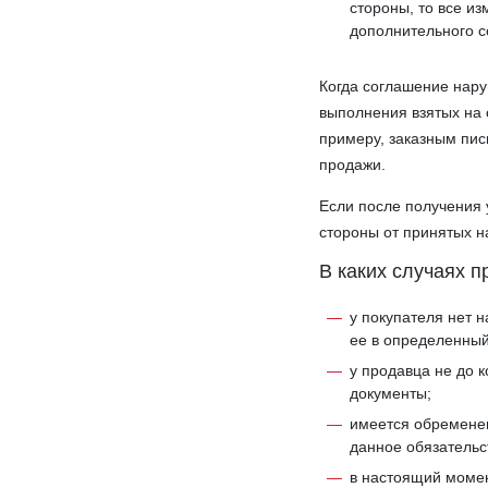
стороны, то все и
дополнительного с
Когда соглашение наруш
выполнения взятых на 
примеру, заказным пис
продажи.
Если после получения 
стороны от принятых н
В каких случаях п
у покупателя нет 
ее в определенный
у продавца не до
документы;
имеется обременен
данное обязательс
в настоящий момен