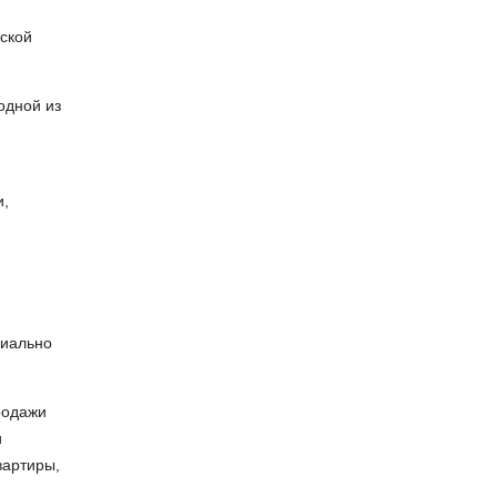
еской
одной из
у
и,
риально
родажи
и
вартиры,