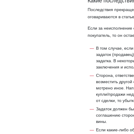
Какие последстви
Последствия прекращен
оговариваются в статье
Если за неисполнение о
покупатель, то он оста
В том случае, есл
задаток (продавец
задатка. В некото
заключения и испо
Сторона, ответств
возместить другой 
мотрено иное. Нап
купли/продажи нед
от сделки, то убыт
Задаток должен бы
соглашению сторон
вины.
Если какие-­либо 