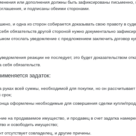
зменения или дополнения должны быть зафиксированы письменно, 
оглашения, и подписаны обеими сторонами.
ено, и одна из сторон собирается доказывать свою правоту в суде,
себя обязательств другой стороной нужно документально зафиксир
ьмом отослать уведомление с предложением заключить договор ку
уведомления реакции не последует, это будет доказательством отк
а себя обязательств.
рименяется задаток:
на руках всей суммы, необходимой для покупки, но он рассчитывает
 срок;
 конца оформлены необходимые для совершения сделки купли/про
ие на продаваемое имущество, и продавец в счет задатка намере
тво и освободить имущество;
т отсутствует совладелец, и другие причины.