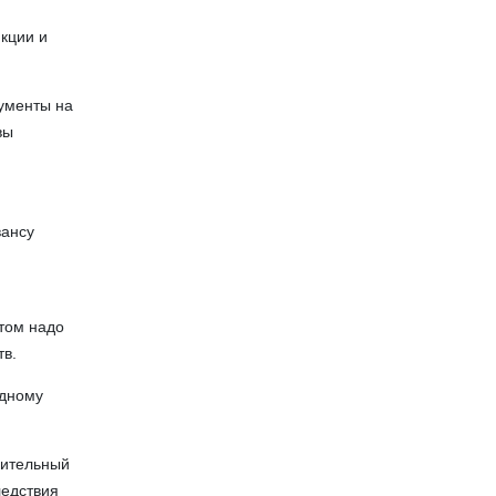
кции и
ументы на
вы
вансу
том надо
тв.
одному
рительный
ледствия