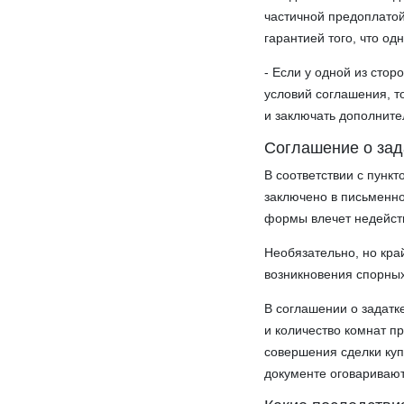
частичной предоплатой
гарантией того, что од
- Если у одной из сто
условий соглашения, т
и заключать дополнит
Соглашение о зад
В соответствии с пункт
заключено в письменн
формы влечет недейств
Необязательно, но кра
возникновения спорных
В соглашении о задатк
и количество комнат п
совершения сделки куп
документе оговаривают