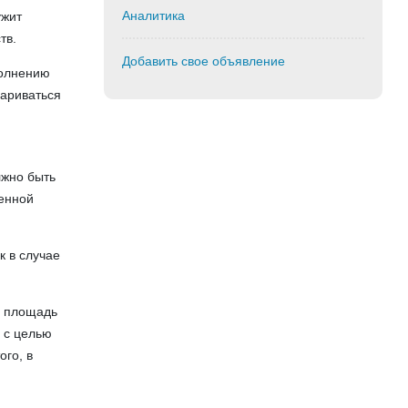
Аналитика
ужит
тв.
Добавить свое объявление
полнению
вариваться
лжно быть
енной
к в случае
, площадь
 с целью
ого, в