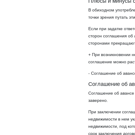
Плюсы и минусы с
В обиходном употребле
точки зрения путать эт
Если при задатке отве
сторон соглашения об 
сторонами прекращают
+ При возникновении н
соглашение можно раст
- Соглашение об аванс
Соглашение об а
Соглашение об авансе
заверено.
При заключении согла
недвижимости в нем ук
недвижимости, под кот
срок заключения догов