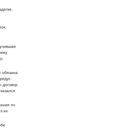
адатке,
ток,
лучившая
умму
до
т обязана
редус­
н договор
тказался
нения по
з их
обе