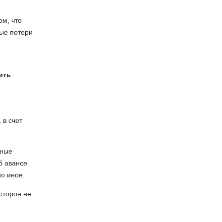
ом, что
ные потери
ить
 в счет
рные
б авансе
о иное.
сторон не