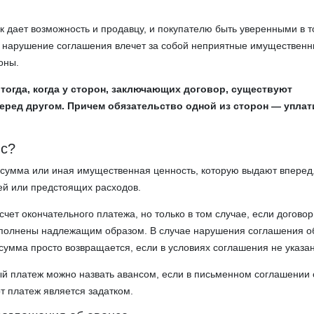
к дает возможность и продавцу, и покупателю быть уверенными в т
ь нарушение соглашения влечет за собой неприятные имуществен
оны.
тогда, когда у сторон, заключающих договор, существуют
перед другом. Причем обязательство одной из сторон — уплат
нс?
сумма или иная имущественная ценность, которую выдают вперед,
ей или предстоящих расходов.
счет окончательного платежа, но только в том случае, если догово
сполнены надлежащим образом. В случае нарушения соглашения о
умма просто возвращается, если в условиях соглашения не указан
й платеж можно назвать авансом, если в письменном соглашении 
от платеж является задатком.