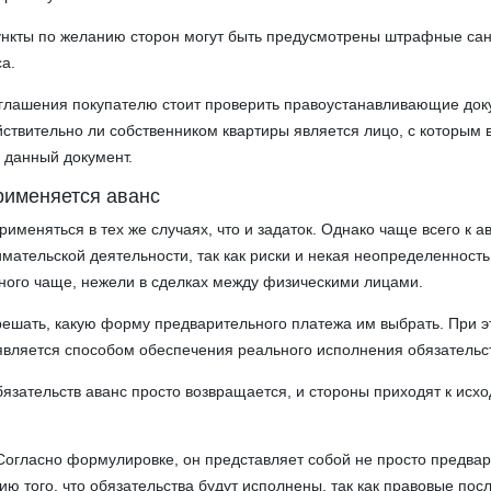
ункты по желанию сторон могут быть предусмотрены штрафные сан
са.
глашения покупателю стоит проверить правоустанавливающие док
ействительно ли собственником квартиры является лицо, с которым 
 данный документ.
применяется аванс
именяться в тех же случаях, что и задаток. Однако чаще всего к а
мательской деятельности, так как риски и некая неопределенность
ного чаще, нежели в сделках между физическими лицами.
ешать, какую форму предварительного платежа им выбрать. При э
 является способом обеспечения реального исполнения обязательс
язательств аванс просто возвращается, и стороны приходят к исх
Согласно формулировке, он представляет собой не просто предва
ию того, что обязательства будут исполнены, так как правовые пос