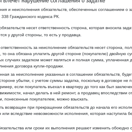
я влечёт нарушение соглашения о задатке
ия и неисполнения обязательств, обеспеченных соглашением о з
 338 Гражданского кодекса РК.
бязательств несет ответственность сторона, которая вносила зада
ется у другой стороны, то есть у продавца.
и ответственность за неисполнение обязательств несет сторона, по
), то она обязана уплатить другой стороне (покупателю) двойную с
рых случаях задатком может являться и полная сумма, уплаченная 
лнения договора купли­-продажи.
енная за неисполнение указанных в соглашении обязательств, буде
стороне убытки, с учетом суммы задатка, поскольку в договоре не п
ример, если покупатель въехал в квартиру до того как был заключе
вижимости, начал делать в ней ремонт, а продавец впоследствии о
ки, понесенные покупателем, можно взыскать.
ть возвращен при прекращении обязательств до начала его испол
 или вследствие невозможности исполнения, которая наступила бе
обязательства или сроки их выполнения решают изменить обоюдно 