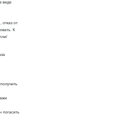
в виде
 отказ от
овать. К
пли/
аза
 получить
дажи
н погасить