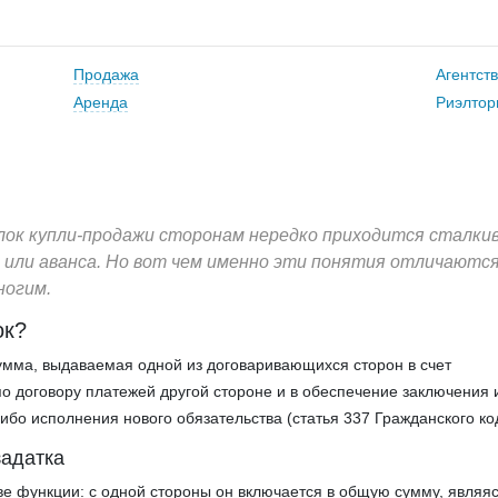
Продажа
Агентст
Аренда
Риэлтор
лок купли­-продажи сторонам нередко приходится сталки
или аванса. Но вот чем именно эти понятия отличаются
ногим.
ок?
умма, выдаваемая одной из договаривающихся сторон в счет
о договору платежей другой стороне и в обеспечение заключения 
ибо исполнения нового обязательства (статья 337 Гражданского ко
задатка
ве функции: с одной стороны он включается в общую сумму, являя