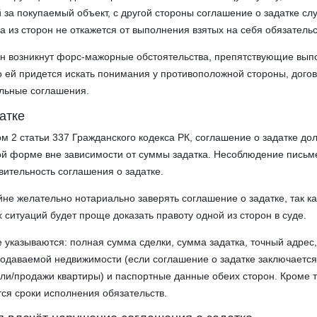
 за покупаемый объект, с другой стороны соглашение о задатке сл
на из сторон не откажется от выполнения взятых на себя обязательс
рон возникнут форс­-мажорные обстоятельства, препятствующие вы
о ей придется искать понимания у противоположной стороны, дого
ельные соглашения.
атке
ом 2 статьи 337 Гражданского кодекса РК, соглашение о задатке до
ой форме вне зависимости от суммы задатка. Несоблюдение письм
ительность соглашения о задатке.
йне желательно нотариально заверять соглашение о задатке, так ка
 ситуаций будет проще доказать правоту одной из сторон в суде.
е указываются: полная сумма сделки, сумма задатка, точный адрес
родаваемой недвижимости (если соглашение о задатке заключается
ли/продажи квартиры) и паспортные данные обеих сторон. Кроме т
ся сроки исполнения обязательств.