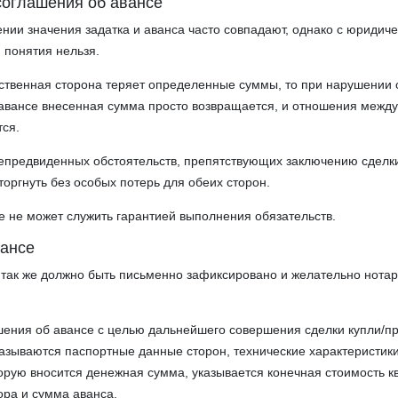
оглашения об авансе
нии значения задатка и аванса часто совпадают, однако с юридич
и понятия нельзя.
тственная сторона теряет определенные суммы, то при нарушении 
авансе внесенная сумма просто возвращается, и отношения межд
ся.
епредвиденных обстоятельств, препятствующих заключению сделк
оргнуть без особых потерь для обеих сторон.
е не может служить гарантией выполнения обязательств.
вансе
 так же должно быть письменно зафиксировано и желательно нота
шения об авансе с целью дальнейшего совершения сделки купли/п
азываются паспортные данные сторон, технические характеристик
орую вносится денежная сумма, указывается конечная стоимость к
ора и сумма аванса.