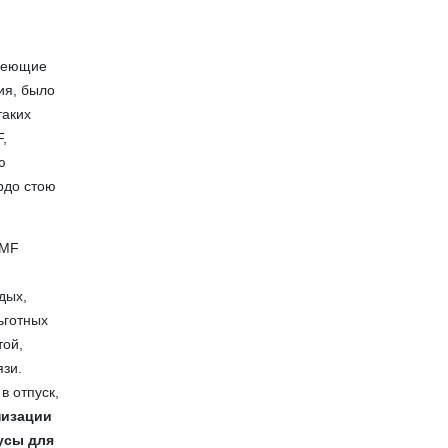
имеющие
ия, было
таких
F,
ю
рдо стою
KMF
дых,
ьготных
той,
язи.
в отпуск,
низации
усы для