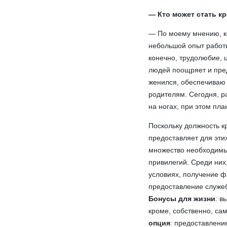
— Кто может стать к
— По моему мнению, кр
небольшой опыт работы
конечно, трудолюбие, 
людей поощряет и пред
женился, обеспечиваю
родителям. Сегодня, р
на ногах, при этом пла
Поскольку должность к
предоставляет для эти
множество необходимы
привилегий. Среди них
условиях, получение ф
предоставление служеб
Бонусы для жизни
: в
кроме, собственно, са
опция
: предоставлени