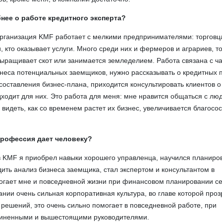
нее о работе кредитного эксперта?
ганизация KMF работает с мелкими предпринимателями: торговц
 кто оказывает услуги. Много среди них и фермеров и аграриев, то 
 выращивает скот или занимается земледелием. Работа связана с ч
неса потенциальных заемщиков, нужно рассказывать о кредитных п
составления бизнес-плана, приходится консультировать клиентов о
дходит для них. Это работа для меня: мне нравится общаться с лю
 видеть, как со временем растет их бизнес, увеличивается благосо
профессия дает человеку?
в KMF я приобрел навыки хорошего управленца, научился планиров
ить анализ бизнеса заемщика, стал экспертом и консультантом в
могает мне и повседневной жизни при финансовом планировании с
ании очень сильная корпоративная культура, во главе которой проз
и решений, это очень сильно помогает в повседневной работе, при
чиненными и вышестоящими руководителями.