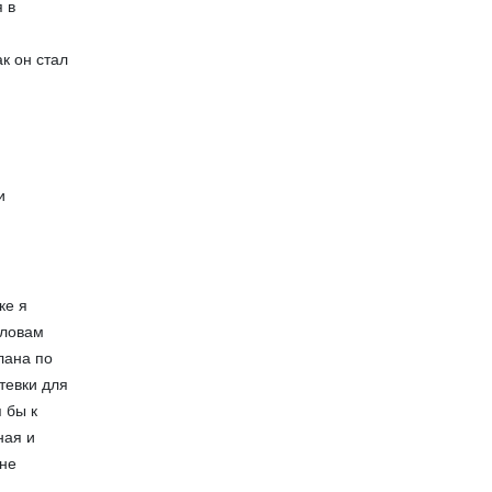
 в
а
ак он стал
и
ке я
словам
лана по
тевки для
я бы к
ная и
лне