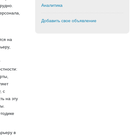
Аналитика
рудно.
ерсонала,
Добавить свое объявление
тся на
ьеру,
т
стности:
рты,
ляет
, с
ть на эту
ты.
етодике
рьеру в