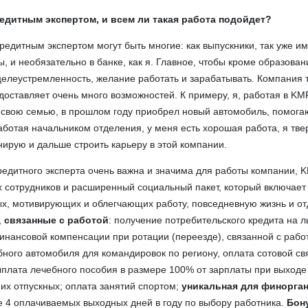
редитным экспертом, и всем ли такая работа подойдет?
едитным экспертом могут быть многие: как выпускники, так уже 
, и необязательно в банке, как я. Главное, чтобы кроме образован
целеустремленность, желание работать и зарабатывать. Компания 
оставляет очень много возможностей. К примеру, я, работая в KM
 свою семью, в прошлом году приобрел новый автомобиль, помога
аботая начальником отделения, у меня есть хорошая работа, я тве
нирую и дальше строить карьеру в этой компании.
редитного эксперта очень важна и значима для работы компании, 
х сотрудников и расширенный социальный пакет, который включает
х, мотивирующих и облегчающих работу, повседневную жизнь и от
,
связанные с работой
: получение потребительского кредита на л
инансовой компенсации при ротации (переезде), связанной с рабо
ного автомобиля для командировок по региону, оплата сотовой св
ыплата лечебного пособия в размере 100% от зарплаты при выходе 
мих отпускных; оплата занятий спортом;
уникальная для финорга
е 4 оплачиваемых выходных дней в году по выбору работника.
Бон