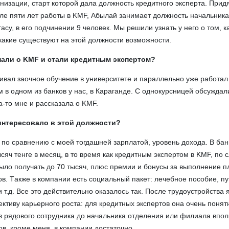
изации, старт которой дала должность кредитного эксперта. Придя
сле пяти лет работы в KMF, Абылай занимает должность начальник
асу, в его подчинении 9 человек. Мы решили узнать у него о том, к
какие существуют на этой должности возможности.
нали о
KMF
и стали кредитным экспертом?
чивал заочное обучение в университете и параллельно уже работал
в одном из банков у нас, в Караганде. С однокурсницей обсуждал
-то мне и рассказала о KMF.
интересовало в этой должности?
 по сравнению с моей тогдашней зарплатой, уровень дохода. В бан
сяч тенге в месяц, в то время как кредитным экспертом в KMF, по 
ло получать до 70 тысяч, плюс премии и бонусы за выполнение п
. Tакже в компании есть социальный пакет: лечебное пособие, пу
и т.д. Все это действительно оказалось так. После трудоустройства 
ективу карьерного роста: для кредитных экспертов она очень понят
з рядового сотрудника до начальника отделения или филиала впо
ов, кроме меня, в компании достаточно.