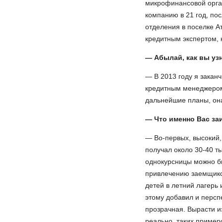
микрофинансовой орган
компанию в 21 год, по
отделения в поселке Ат
кредитным экспертом, 
— Абылай, как вы уз
— В 2013 году я закан
кредитным менеджером 
дальнейшие планы, она
— Что именно Вас за
— Во-первых, высокий,
получал около 30-40 ты
однокурсницы можно бы
привлечению заемщиков
детей в летний лагерь 
этому добавил и персп
прозрачная. Вырасти и
реально, таких пример