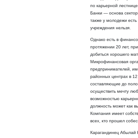
по карьерной лестнице
Банки — основа сектор
также у молодежи есть 
учреждения нельзя.
Однако есть в финансо
протяжении 20 лет, пр
добиться хорошего мате
Микрофинансовая орга
предпринимателей, име
районных центрах в 12
составляющие до полов
осуществить мечту люб
возможностью карьерно
должность может как в
Компания имеет собств
всех, кто прошел собе
Карагандинец Абылай К