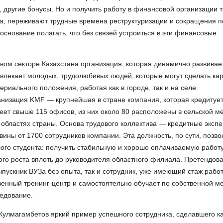
, другие бонусы. Но и получить работу в финансовой организации т
а, переживают трудные времена реструктуризации и сокращения п
основание полагать, что без связей устроиться в эти финансовые
вом секторе Казахстана организация, которая динамично развивае
ивлекает молодых, трудолюбивых людей, которые могут сделать кар
риального положения, работая как в городе, так и на селе.
низация KMF — крупнейшая в стране компания, которая кредитуе
ет свыше 115 офисов, из них около 80 расположены в сельской ме
 областях страны. Основа трудового коллектива — кредитные экспе
ины от 1700 сотрудников компании. Эта должность, по сути, позво
ого студента: получить стабильную и хорошо оплачиваемую работу
го роста вплоть до руководителя областного филиала. Претендова
ыпускник ВУЗа без опыта, так и сотрудник, уже имеющий стаж рабо
енный тренинг-центр и самостоятельно обучает по собственной м
седование.
улмагамбетов яркий пример успешного сотрудника, сделавшего ка