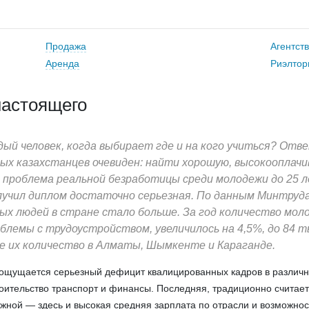
Продажа
Агентст
Аренда
Риэлтор
настоящего
ый человек, когда выбирает где и на кого учиться? Отв
х казахстанцев очевиден: найти хорошую, высокооплачи
 проблема реальной безработицы среди молодежи до 25 л
лучил диплом достаточно серьезная. По данным Минтруда
х людей в стране стало больше. За год количество мол
лемы с трудоустройством, увеличилось на 4,5%, до 84 т
е их количество в Алматы, Шымкенте и Караганде.
е ощущается серьезный дефицит квалицированных кадров в различ
оительство транспорт и финансы. Последняя, традиционно считает
ной — здесь и высокая средняя зарплата по отрасли и возможнос