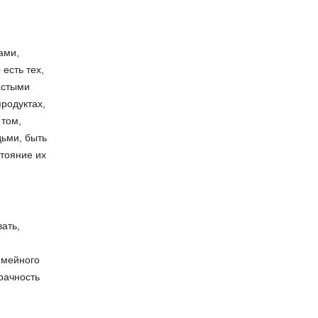
ами,
есть тех,
астыми
родуктах,
 том,
дьми, быть
стояние их
ать,
емейного
рачность