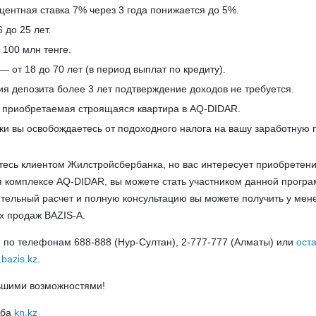
ентная ставка 7% через 3 года понижается до 5%.
 до 25 лет.
100 млн тенге.
 от 18 до 70 лет (в период выплат по кредиту).
ия депозита более 3 лет подтверждение доходов не требуется.
 приобретаемая строящаяся квартира в AQ-DIDAR.
еки вы освобождаетесь от подоходного налога на вашу заработную п
тесь клиентом Жилстройсбербанка, но вас интересует приобретен
 комплексе AQ-DIDAR, вы можете стать участником данной програ
тельный расчет и полную консультацию вы можете получить у ме
 продаж BAZIS-A.
 по телефонам 688-888 (Нур-Султан), 2-777-777 (Алматы) или
ост
.bazis.kz
.
ьшими возможностями!
жба
kn.kz