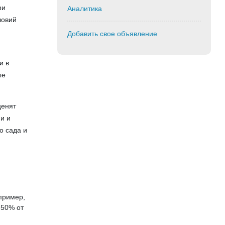
ри
Аналитика
ловий
Добавить свое объявление
и в
ые
ценят
и и
о сада и
пример,
 50% от