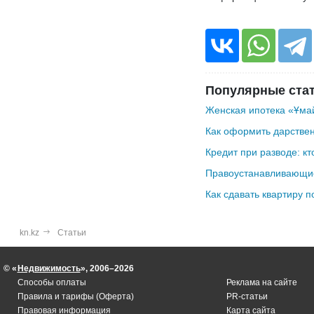
Популярные ста
Женская ипотека «Ұмай
Как оформить дарствен
Кредит при разводе: кт
Правоустанавливающие
Как сдавать квартиру п
kn.kz
Статьи
© «
Недвижимость
», 2006–2026
Способы оплаты
Реклама на сайте
Правила и тарифы (Оферта)
PR-статьи
Правовая информация
Карта сайта