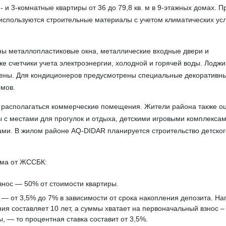
2- и 3-комнатные квартиры от 36 до 79,8 кв. м в 9-этажных домах. П
используются строительные материалы с учетом климатических ус
ны металлопластиковые окна, металлические входные двери и
е счетчики учета электроэнергии, холодной и горячей воды. Лоджи
клены. Для кондиционеров предусмотрены специальные декоративн
омов.
т располагаться коммерческие помещения. Жители района также о
 с местами для прогулок и отдыха, детскими игровыми комплексам
ми. В жилом районе AQ-DIDAR планируется строительство детског
йма от ЖССБК:
нос — 50% от стоимости квартиры.
 — от 3,5% до 7% в зависимости от срока накопления депозита. На
ния составляет 10 лет, а суммы хватает на первоначальный взнос –
, — то процентная ставка составит от 3,5%.