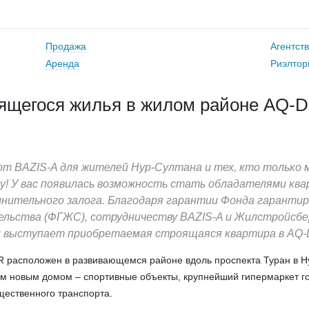
Продажа
Агентст
Аренда
Риэлтор
роящегося жилья в жилом районе AQ-
от BAZIS-A для жителей Нур-Султана и тех, кто только
у! У вас появилась возможность стать обладателями ква
лнительного залога. Благодаря гарантии Фонда гаранти
льства (ФГЖС), сотрудничеству BAZIS-A и Жилстройсбе
м выступает приобретаемая строящаяся квартира в AQ-
 расположен в развивающемся районе вдоль проспекта Туран в Н
им новым домом – спортивные объекты, крупнейший гипермаркет г
щественного транспорта.