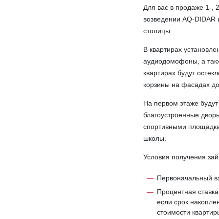
Для вас в продаже 1-, 
возведении AQ-DIDAR 
столицы.
В квартирах установле
аудиодомофоны, а такж
квартирах будут осте
корзины на фасадах д
На первом этаже буду
благоустроенные дворы
спортивными площадка
школы.
Условия получения за
Первоначальный вз
Процентная ставка
если срок накопле
стоимости квартиры