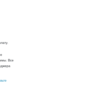
лату.
ие
ммы. Все
неджера
авьте