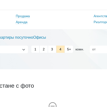
Продажа
Агентст
Аренда
Риэлтор
вартиры посуточно
Офисы
1
2
3
4
5+
комн.
стане с фото