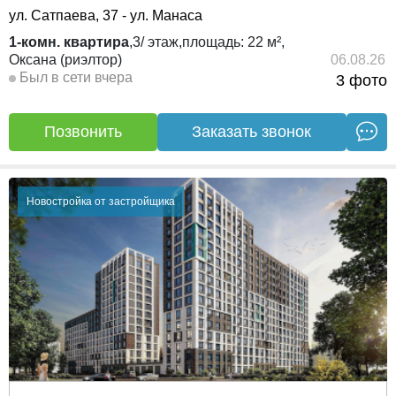
ул. Сатпаева, 37 - ул. Манаса
1-комн. квартира
,
3/
этаж,
площадь:
22 м²,
Оксана (риэлтор)
06.08.26
Был в сети вчера
3 фото
Позвонить
Заказать звонок
Новостройка от застройщика