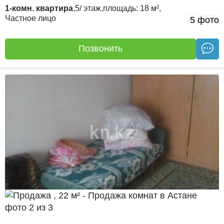
1-комн. квартира
,
5/
этаж,
площадь:
18 м²,
Частное лицо
26.07.26
5 фото
Позвонить