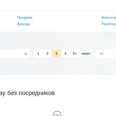
Продажа
Агентст
Аренда
Риэлтор
1
2
3
4
5+
комн.
ау без посредников