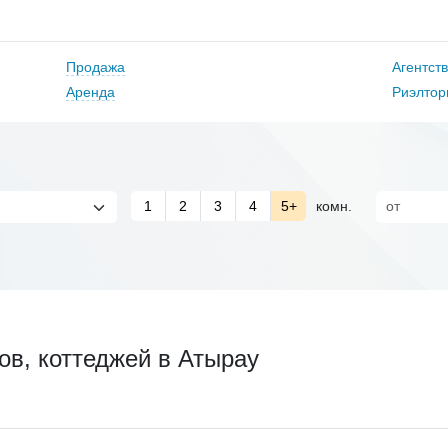
Продажа
Агентст
Аренда
Риэлтор
1
2
3
4
5+
комн.
в, коттеджей в Атырау