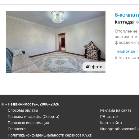
6-комнат
Коттедж
пл
Отопление 
частично м
фасадом-пр
Темирлан 
Был в сет
40 фото
© «
Недвижимость
», 2006–2026
Способы оплаты
Реклама на сайте
Правила и тарифы (Оферта)
PR-статьи
Правовая информация
Карта сайта
О проекте
Импорт объявлений 
Политика конфиденциальности сервисов Kn.kz