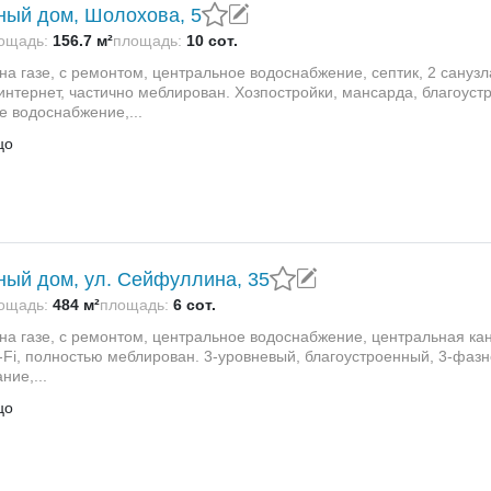
ный дом, Шолохова, 5
ощадь:
156.7 м²
площадь:
10 сот.
а газе, с ремонтом, центральное водоснабжение, септик, 2 санузл
интернет, частично меблирован. Хозпостройки, мансарда, благоуст
е водоснабжение,...
цо
ный дом, ул. Сейфуллина, 35
ощадь:
484 м²
площадь:
6 сот.
на газе, с ремонтом, центральное водоснабжение, центральная кан
i-Fi, полностью меблирован. 3-уровневый, благоустроенный, 3-фаз
ние,...
цо