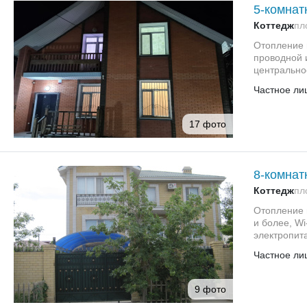
5-комнат
Коттедж
пл
Отопление н
проводной 
центрально
Частное ли
17 фото
8-комнат
Коттедж
пл
Отопление 
и более, W
электропита
Частное ли
9 фото