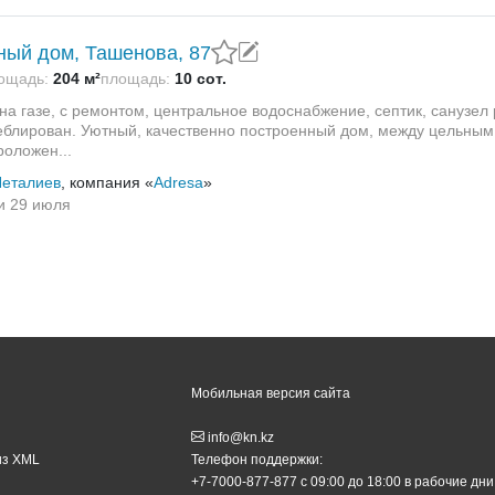
ный дом, Ташенова, 87
ощадь:
204 м²
площадь:
10 сот.
на газе, с ремонтом, центральное водоснабжение, септик, санузел
еблирован. Уютный, качественно построенный дом, между цельным
оложен...
Неталиев
, компания «
Adresa
»
и 29 июля
Мобильная версия сайта
info@kn.kz
из XML
Телефон поддержки:
+7-7000-877-877
с 09:00 до 18:00 в рабочие дни