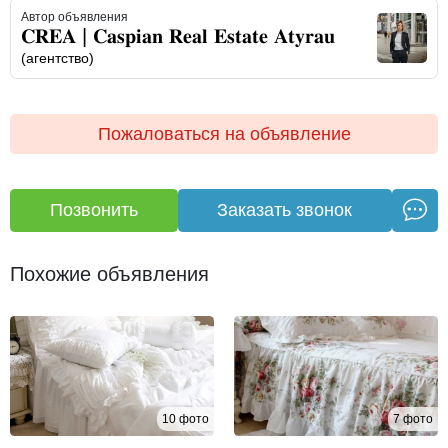
- Курить в квартире запрещено
Автор объявления
(все виды табачных изделий, включая кальян,
𝐂𝐑𝐄𝐀 | 𝐂𝐚𝐬𝐩𝐢𝐚𝐧 𝐑𝐞𝐚𝐥 𝐄𝐬𝐭𝐚𝐭𝐞 𝐀𝐭𝐲𝐫𝐚𝐮
электронные сигареты и т.д.);
(агентство)
- Без детей (до 7 лет);
- Без животных.
Пожаловаться на объявление
✔️ При заселении кроме оплаты за проживание мы
берём с арендатора залог в размере стоимости оплаты
за месяц (размер залога уточняется при личной встрече).
Позвонить
Заказать звонок
✔️ При выселении залог возвращается при условии, что
арендатор прожил в соответствии с правилами
Похожие объявления
проживания без нанесения ущерба имуществу (в
соответствии с ом аренды).
▪ квартира сдается по договору!
Сообщения на сайте не просматриваю, звоните или
10 фото
7 фото
пишите на вотсап.