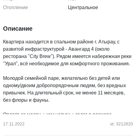
Отопление
Центральное
Описание
Квартира находится в спальном районе г. Атырау, с
развитой инфраструктурой - Авангард 4 (около
ресторана "City Brew"). Рядом имеется набережная реки
"Урал", всё необходимое для комфортного проживания.
Молодой семейной паре, желательно без детей или
одному/двоим добропорядочным людям, без вредных
привычек. На длительный срок, не менее 11 месяцев,
без флоры и фауны.
Оплата за месяц + ком.услуги + залог в размере
месячной оплаты.
17.11.2022
id: 3212820