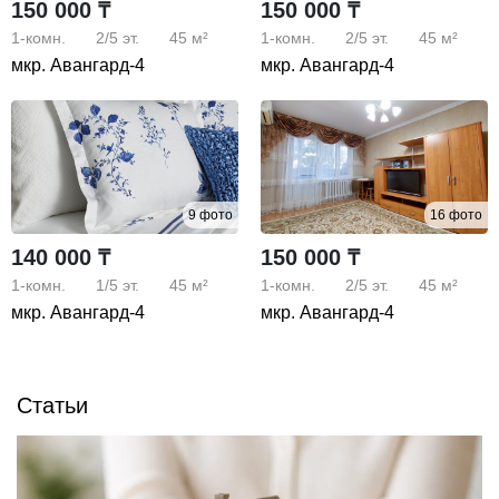
150 000 ₸
150 000 ₸
Добро пожаловать, у нас все удобства для отдыха и
1-комн.
2/5
эт.
45 м²
1-комн.
2/5
эт.
45 м²
гостей города.
мкр. Авангард-4
мкр. Авангард-4
(только семейным, договор, телевизор, микроволновка,
санузел совмещенный, кабельное ТВ, пластиковые окна,
с бытовой техникой, нельзя с животными, холодильник,
кондиционер, стоянка во дворе бесплатно, стиральная
машина, комнаты изолированы, не угловая)
9 фото
16 фото
140 000 ₸
150 000 ₸
1-комн.
1/5
эт.
45 м²
1-комн.
2/5
эт.
45 м²
мкр. Авангард-4
мкр. Авангард-4
Статьи