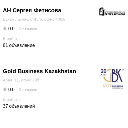
АН Сергея Фетисова
Бухар Жырау, ст49/6, офис 408А
0.0
0 отзывов
В работе:
81 объявление
Gold Business Kazakhstan
Абая, 11, офис 208
0.0
0 отзывов
В работе:
37 объявлений