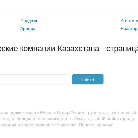
Продажа
Агентст
Аренда
Риэлтор
ские компании Казахстана - страниц
Найти
ство недвижимости Phoenix Group/Феникс групп оказывает полный 
 по купле/продаже недвижимости в г.Алматы, любой район города.
льтация и сопровождение по ипотеке. Полное юридиче...