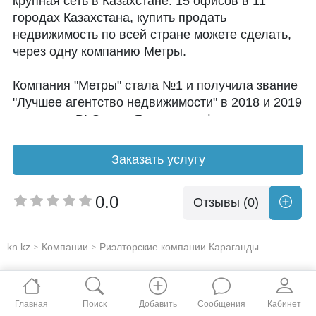
крупная сеть в Казахстане. 15 офисов в 11
городах Казахстана, купить продать
недвижимость по всей стране можете сделать,
через одну компанию Метры.
Компания "Метры" стала №1 и получила звание
"Лучшее агентство недвижимости" в 2018 и 2019
по версии BI Group. Являемся официальными
партнерами строительной компании BI Group,
корпорации ORDA Invest, более 10
Заказать услугу
застройщиков. Покупка квартир без комиссии
0%.
0.0
Отзывы (0)
На сегодняшний день наша компания является
одной из крупных и лидирующих агентств
kn.kz
Компании
Риэлторские компании Караганды
>
>
недвижимости в Нур-Султане и по Казахстану в
целом. Более 6 лет на рынке. Нам доверились
более 12500 клиентов и несколько десятков
крупных компаний.
Главная
Поиск
Добавить
Сообщения
Кабинет