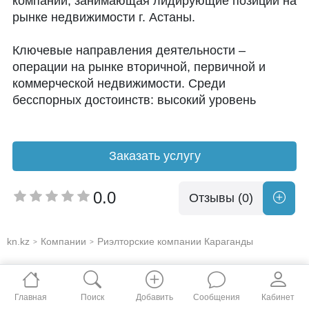
компаний, занимающая лидирующие позиции на
рынке недвижимости г. Астаны.
Ключевые направления деятельности –
операции на рынке вторичной, первичной и
коммерческой недвижимости. Среди
бесспорных достоинств: высокий уровень
качества услуг и клиентского сервиса,
надежность.
Заказать услугу
Уникальный, накопленный более чем 5-летней
практикой, опыт работы компании,
0.0
Отзывы (0)
воплощенный в ее технологиях, позволяет
максимально эффективно решать любые
жилищные вопросы клиентов, минимизируя
kn.kz
Компании
Риэлторские компании Караганды
>
>
риски.
Нас рекомендуют родным и друзьям. Ваше
доверие - наша надежность и
Главная
Поиск
Добавить
Сообщения
Кабинет