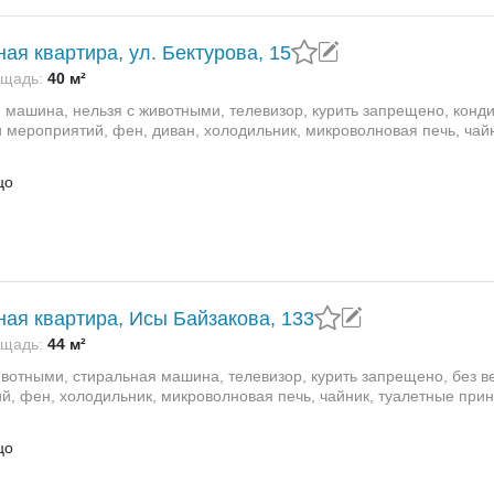
ная квартира, ул. Бектурова, 15
щадь:
40 м²
 машина, нельзя с животными, телевизор, курить запрещено, конди
 мероприятий, фен, диван, холодильник, микроволновая печь, чайн
цо
ная квартира, Исы Байзакова, 133
щадь:
44 м²
ивотными, стиральная машина, телевизор, курить запрещено, без в
й, фен, холодильник, микроволновая печь, чайник, туалетные прин
цо