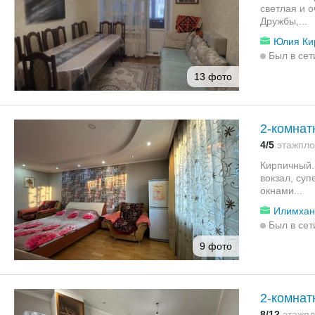
светлая и 
Дружбы,...
Юлия Ки
Был в сет
13 фото
2-комнатн
4/5
этаж
пло
Кирпичный.
вокзал, суп
окнами...
Илимхан
Был в сет
9 фото
2-комнатн
8/12
этаж
пл