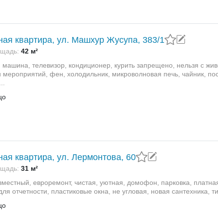
ная квартира, ул. Машхур Жусупа, 383/1
щадь:
42 м²
 машина, телевизор, кондиционер, курить запрещено, нельзя с жив
 мероприятий, фен, холодильник, микроволновая печь, чайник, посу
..
цо
ная квартира, ул. Лермонтова, 60
щадь:
31 м²
вместный, евроремонт, чистая, уютная, домофон, парковка, платная
ля отчетности, пластиковые окна, не угловая, новая сантехника, тих
цо