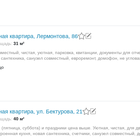
ная квартира, Лермонтова, 86
щадь:
31 м²
местный, чистая, уютная, парковка, квитанции, документы для отч
 сантехника, санузел совместный, евроремонт, домофон, не угловая
цо
ная квартира, ул. Бектурова, 21
щадь:
40 м²
(пятница, суббота) и праздники цена выше. Уютная, чистая, для дв
троенная кухня, новая сантехника, счетчики, санузел совместный,