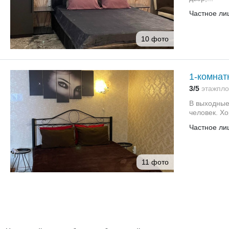
Частное ли
10 фото
1-комнат
3/5
этаж
пло
В выходные 
человек. Хо
Частное ли
11 фото