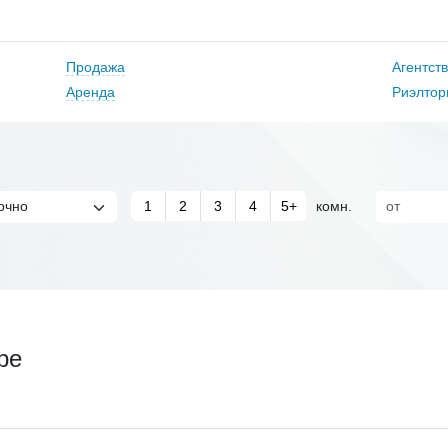
Продажа
Агентст
Аренда
Риэлтор
1
2
3
4
5+
комн.
ре