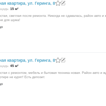
ая квартира, ул. Геринга, 8
щадь:
15 м²
стая, светлая после ремонта. Никогда не сдавалась, район авто и 
не для шума!
цо
ая квартира, ул. Геринга, 8
щадь:
45 м²
стая с ремонтом, мебель и бытовая техника новая. Район авто и ж
ртире не курят! Есть депозит.
цо