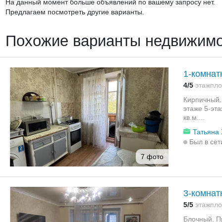
На данный момент больше объявлений по вашему запросу нет.
Предлагаем посмотреть другие варианты.
Похожие варианты недвижим
1-комнат
4/5
этаж
пло
Кирпичный.
этаже 5-эт
кв.м....
Татьяна 
Был в сет
7 фото
3-комнат
5/5
этаж
пло
Блочный. П