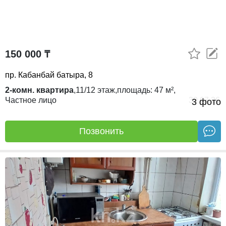
150 000 ₸
пр. Кабанбай батыра, 8
2-комн. квартира
,
11/12
этаж,
площадь:
47 м²,
Частное лицо
30.07.26
3 фото
Позвонить