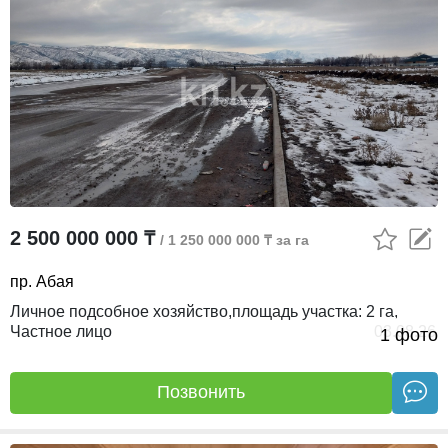
2 500 000 000 ₸
/ 1 250 000 000 ₸ за га
пр. Абая
личное подсобное хозяйство,
площадь участка:
2 га,
Частное лицо
03.08.26
1 фото
Позвонить