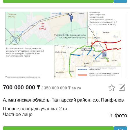
700 000 000 ₸
/ 350 000 000 ₸ за га
Алматинская область, Талгарский район, с.о. Панфилов
прочее,
площадь участка:
2 га,
Частное лицо
02.08.26
1 фото