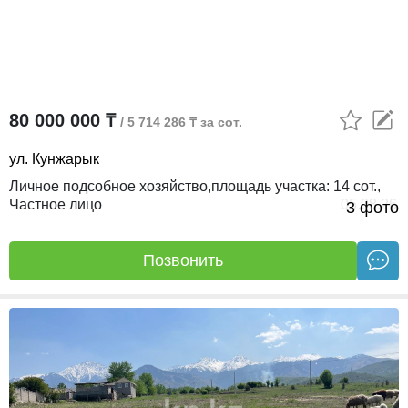
80 000 000 ₸
/ 5 714 286 ₸ за сот.
ул. Кунжарык
личное подсобное хозяйство,
площадь участка:
14 сот.,
Частное лицо
05.08.26
3 фото
Позвонить