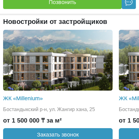
Позвонить
Новостройки от застройщиков
ЖК «Millenium»
ЖК «Mil
Бостандыкский р-н, ул. Жангир хана, 25
Бостанды
от 1 500 000 ₸ за м²
от 1 5
Заказать звонок