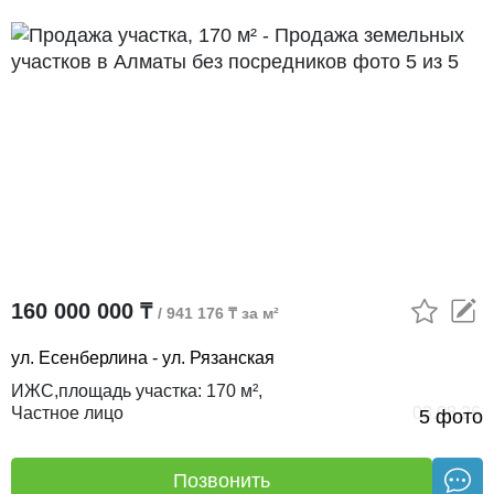
160 000 000 ₸
/ 941 176 ₸ за м²
ул. Есенберлина - ул. Рязанская
ИЖС,
площадь участка:
170 м²,
Частное лицо
03.08.26
5 фото
Позвонить