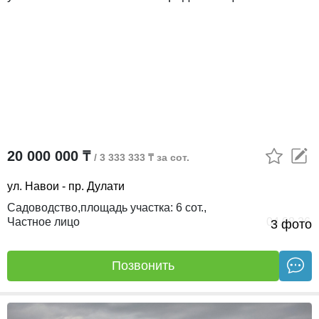
20 000 000 ₸
/ 3 333 333 ₸ за сот.
ул. Навои - пр. Дулати
садоводство,
площадь участка:
6 сот.,
Частное лицо
04.08.26
3 фото
Позвонить