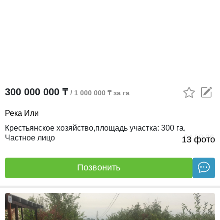
300 000 000 ₸
/ 1 000 000 ₸ за га
Река Или
крестьянское хозяйство,
площадь участка:
300 га,
Частное лицо
04.08.26
13 фото
Позвонить