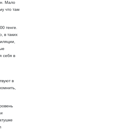
он. Мало
му что там
00 тенге.
, в таких
тиляции,
рые
я себя в
я
твуют в
помнить,
уровень
ни
натушке
л