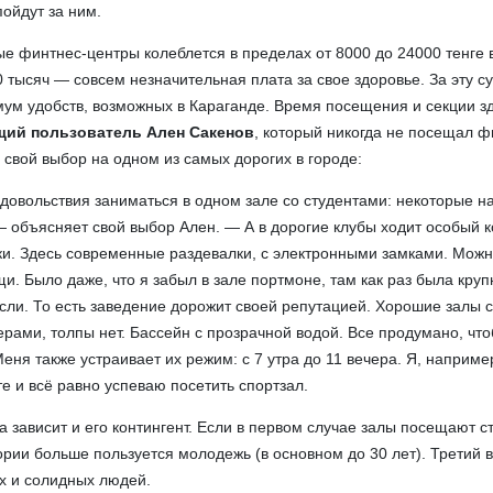
пойдут за ним.
е финтнес-центры колеблется в пределах от 8000 до 24000 тенге 
0 тысяч — совсем незначительная плата за свое здоровье. За эту 
ум удобств, возможных в Караганде. Время посещения и секции з
ий пользователь Ален Сакенов
, который никогда не посещал ф
 свой выбор на одном из самых дорогих в городе:
довольствия заниматься в одном зале со студентами: некоторые н
 — объясняет свой выбор Ален. — А в дорогие клубы ходит особый к
и. Здесь современные раздевалки, с электронными замками. Мож
щи. Было даже, что я забыл в зале портмоне, там как раз была кру
сли. То есть заведение дорожит своей репутацией. Хорошие залы 
ами, толпы нет. Бассейн с прозрачной водой. Все продумано, чт
еня также устраивает их режим: с 7 утра до 11 вечера. Я, наприме
е и всё равно успеваю посетить спортзал.
а зависит и его контингент. Если в первом случае залы посещают с
ории больше пользуется молодежь (в основном до 30 лет). Третий 
х и солидных людей.