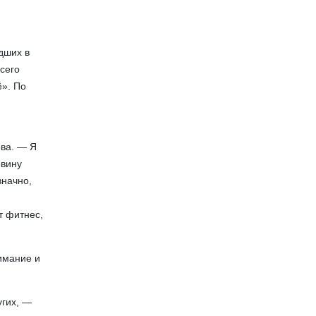
дших в
сего
ё». По
ова. — Я
овину
значно,
от фитнес,
имание и
угих, —