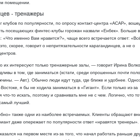
ом помещении.
цев - тренажеры
нг клубов по популярности, по опросу контакт-центра «АСАР», воше
рть посещающих финтес-клубы горожан назвали «Енбек». Больше в
с: «Что именно Вам нравится?», чаще всего встречается ответ: «Вс
это, скорее, говорит о непритязательности карагандинцев, а не о
центров.
то их интересуют только тренажерные залы, — говорит Ирина Волк
дливы в том, где заниматься (кстати, среди опрошенных почти пол
жчины. — Авт.). Обычно люди идут туда, где ближе и удобнее. Одно
Востоке, я бы не ходила заниматься в «Гигант». Если только из-за
я что-то искать, поэтому и сравнивать мне не с чем. Логично, что т
 самый лучший.
обно» также одни из наиболее встречаемых. Клиенты обращают вн
риант даже опережает по популярности ответ «нравятся тренеры».
азался на первом месте из-за того, что начал работать раньше др