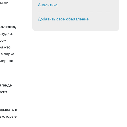
нтами
Аналитика
Добавить свое объявление
Волкова,
студии.
сом.
как-то
 в парке
мер, на
е
аганде
осит
адывать в
некоторые