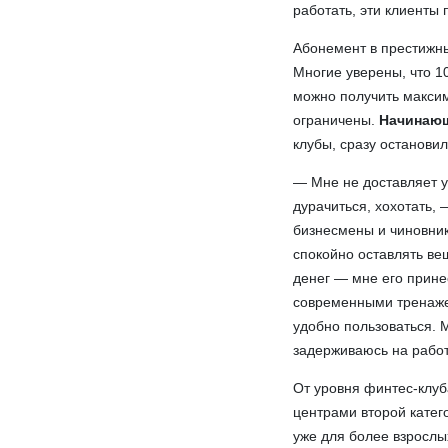
работать, эти клиенты 
Абонемент в престижны
Многие уверены, что 1
можно получить максим
ограничены.
Начинающ
клубы, сразу остановил
— Мне не доставляет у
дурачиться, хохотать,
бизнесмены и чиновник
спокойно оставлять ве
денег — мне его прине
современными тренажер
удобно пользоваться. М
задерживаюсь на работ
От уровня финтес-клуб
центрами второй катег
уже для более взрослы