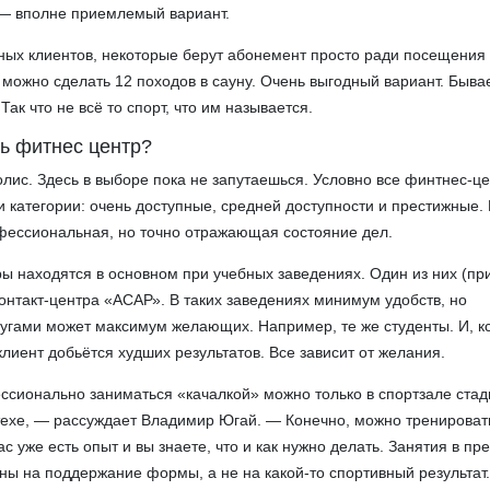
 — вполне приемлемый вариант.
ных клиентов, некоторые берут абонемент просто ради посещения 
 можно сделать 12 походов в сауну. Очень выгодный вариант. Бывае
Так что не всё то спорт, что им называется.
ь фитнес центр?
лис. Здесь в выборе пока не запутаешься. Условно все финтнес-ц
и категории: очень доступные, средней доступности и престижные.
фессиональная, но точно отражающая состояние дел.
ы находятся в основном при учебных заведениях. Один из них (пр
контакт-центра «АСАР». В таких заведениях минимум удобств, но
лугами может максимум желающих. Например, те же студенты. И, кс
 клиент добьётся худших результатов. Все зависит от желания.
ссионально заниматься «качалкой» можно только в спортзале ста
ехе, — рассуждает Владимир Югай. — Конечно, можно тренировать
вас уже есть опыт и вы знаете, что и как нужно делать. Занятия в п
ны на поддержание формы, а не на какой-то спортивный результат.