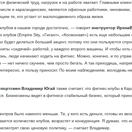
ся физический труд, нагрузок и на работе хватает. Главными клие
 числе и карагандинских, являются офисные работники, чиновники,
щем те, кто устает от малоподвижного
образа жизни.
клубов в нашем городе достаточно, — говорит
инструктор Ирина
 клубов (Empire Sity, «Гигант», «Космонавт») есть еще небольшие 
ах будет делаться больший акцент, потому что они пользуются спро
няты «сидячей» работой, у каждого второго машины. И чтобы хоть 
знь, люди начинают ходить на фитнес. Можно, конечно, и по утрам
е — нет ничего скучнее, чем просто бегать. А так приходишь, напри
 интересно, и пользу приносит. По моим наблюдениям, молодежь н
портсмен Владимир Югай
также считает, что фитнес-клубы в Кар
ься. Бизнесмены видят в фитнесе стабильный бизнес, который прин
нтров было намного меньше. Те, у кого есть деньги, готовы их вкл
вается количество клубов, возрастет и конкуренция. Я думаю, что 
есмотрят свою ценовую политику, — считает Владимир.