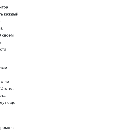
нтра
ть каждый
ы
на
В своем
ь
ести
пные
е
то не
Это те,
эта
огут еще
о
время с