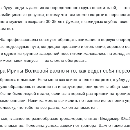
 будут ходить даже из-за определенного круга посетителей, — го
амбициозные девушки, потому что там можно встретить перспекти
ого мужчин в возрасте 30-35 лет. Думаю, в солидных клубах такие
там нет.
уба профессионалы советуют обращать внимание в первую очеред
ные подъездные пути, кондиционирование и отопление, хорошее о
 в одном из крупных заведений посетители жаловались на холод з
имеют свои минусы — их сложно обогревать.
ра Ирины Волковой важно и то, как ведет себя персо
рожелательными. Если меня как клиента плохо встретят, я уйду д
 уже обращаешь внимание на инструкторов, они должны общаться 
бы ни было людей в зале, если вы в первый раз пришли на трениро
замеченными. Новичка можно вычислить по технике исполнения у
еловеку, что тебе не все равно, как он занимается.
аться, главное не разнообразие тренажеров, считает Владимир Югай
ять внимание. Половина успеха зависит от тренера. Важно также за