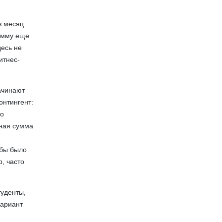
в месяц.
сумму еще
десь не
итнес-
ачинают
онтингент:
но
пная сумма
с
обы было
р, часто
туденты,
вариант