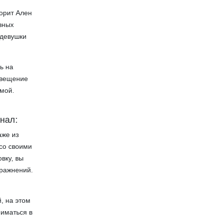
ворит Ален
вных
 девушки
ь на
свещение
имой.
нал:
аже из
со своими
вку, вы
пражнений.
, на этом
ниматься в