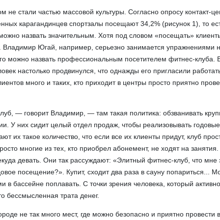
ом не стали частью массовой культуры. Согласно опросу контакт-це
нных карагандинцев спортзалы посещают 34,2% (рисунок 1), то ес
 можно назвать значительным. Хотя под словом «посещать» клиент
. Владимир Югай, например, серьезно занимается упражнениями 
Его можно назвать профессиональным посетителем фитнес-клуба. 
овек настолько продвинулся, что однажды его пригласили работат
иентов много и таких, кто приходит в центры просто приятно пров
 клуб, — говорит Владимир, — там такая политика: обзванивать кру
ии. У них сидит целый отдел продаж, чтобы реализовывать годовы
т их такое количество, что если все их клиенты придут, клуб прос
росто многие из тех, кто приобрел абонемент, не ходят на занятия. 
екуда девать. Они так рассуждают: «Элитный фитнес-клуб, что мне 
овое посещение?». Купит, сходит два раза в сауну попариться... М
и в бассейне поплавать. С точки зрения человека, который активн
то бессмысленная трата денег.
городе не так много мест, где можно безопасно и приятно провести 