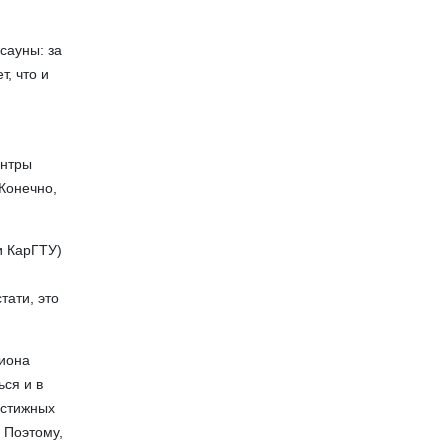
сауны: за
т, что и
ентры
 Конечно,
и КарГТУ)
тати, это
диона
ся и в
рестижных
 Поэтому,