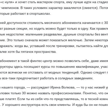
 «с нуля» и хочет стать мастером спорта, ему лучше идти на стади
 чемпионов. В таких условиях характер закаляется (смеется). Пото
торые работают в спортшколах.
ней доступности стоимость месячного абонемента начинается с 30
 разные секции, но ходить можно будет только в одну. Как правило
ные недостатки: маленькие раздевалки, душные спортзалы без вен
ание. Это только сначала может показаться мелочью. Затем некото
дражать: когда вы, уставший после тренировки, пытаетесь найти дл
лке хотя бы пятачок пространства.
бонемент в такой финтес-центр можно позволить себе, даже име
трукторы здесь посещают курсы по повышению квалификации, учас
ются всячески не отставать от модных тенденций. Однако следует 
ы все-таки предпочитают работать в солидных заведениях.
ы нашего города, — рассуждает Ирина Волкова, — то у нас низкий 
человек только 30 можно назвать профессионалами. Понятно, что о
ше платят. Если ты из себя что-то представляешь, то в тесной ком
. У хорошего инструктора есть свои клиенты. И куда бы он ни поше