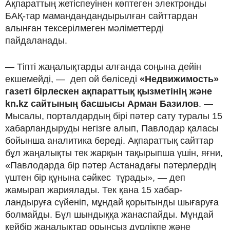
Ақпараттың жетіспеуінен көптеген электронды
БАҚ-тар мамандандандырылған сайттардан
алынған тексерілмеген мәліметтерді
пайдаланады.
— Тіпті жаңалықтарды алғанда соңына дейін
екшемейді, — деп ой бөліседі
«Недвижимость»
газеті бірлескен ақпараттық қызметінің және
kn.kz сайтының басшысы Арман Базилов
. —
Мысалы, порталдардың бірі пәтер сату туралы 15
хабарландыруды негізге алып, Павлодар қаласы
бойынша аналитика береді. Ақпараттық сайттар
бұл жаңалықты тек жарқын тақырыпша үшін, яғни,
«Павлодарда бір пәтер Астанадағы пәтерлердің
үштен бір құнына сәйкес тұрады», — деп
жамырап жариялады. Тек қана 15 хабар-
ландыруға сүйеніп, мұндай қорытынды шығаруға
болмайды. Бұл шындыққа жанаспайды. Мұндай
кейбір жаңалықтар орынсыз дүрлікпе және