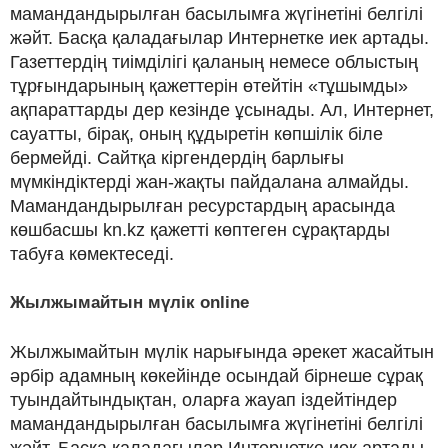
мамандандырылған басылымға жүгінетіні белгілі
жәйт. Басқа қаладағылар Интернетке иек артады.
Газеттердің тиімділігі қаланың немесе облыстың
тұрғындарының қажеттерін өтейтін «тұшымды»
ақпараттарды дер кезінде ұсынады. Ал, Интернет,
сауатты, бірақ, оның құдыретін көпшілік біле
бермейді. Сайтқа кіргендердің барлығы
мүмкіндіктерді жан-жақты пайдалана алмайды.
Мамандандырылған ресурстардың арасында
көшбасшы kn.kz қажетті көптеген сұрақтарды
табуға көмектеседі.
Жылжымайтын мүлік online
Жылжымайтын мүлік нарығында әрекет жасайтын
әрбір адамның көкейінде осындай бірнеше сұрақ
туындайтындықтан, оларға жауап іздейтіндер
мамандандырылған басылымға жүгінетіні белгілі
жәйт. Басқа қаладағылар Интернетке иек артады.