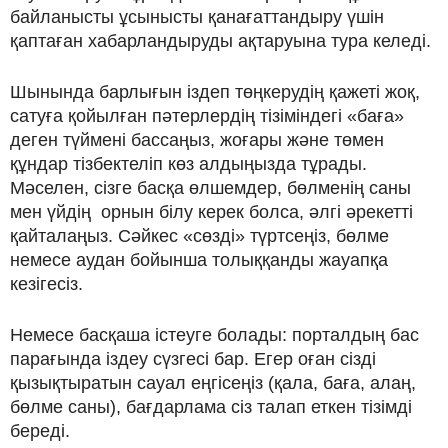
байланысты ұсынысты қанағаттандыру үшін
қаптаған хабарландыруды ақтаруына тура келеді.
Шынында барлығын іздеп төңкерудің қажеті жоқ,
сатуға қойылған пәтерлердің тізіміндегі «баға»
деген түймені бассаңыз, жоғары және төмен
құндар тізбектеліп көз алдыңызда тұрады.
Мәселен, сізге басқа өлшемдер, бөлменің саны
мен үйдің орнын білу керек болса, әлгі әрекетті
қайталаңыз. Сәйкес «сөзді» түртсеңіз, бөлме
немесе аудан бойынша толыққанды жауапқа
кезігесіз.
Немесе басқаша істеуге болады: порталдың бас
парағында іздеу сүзгесі бар. Егер оған сізді
қызықтыратын сауал еңгісеңіз (қала, баға, алаң,
бөлме саны), бағдарлама сіз талап еткен тізімді
береді.