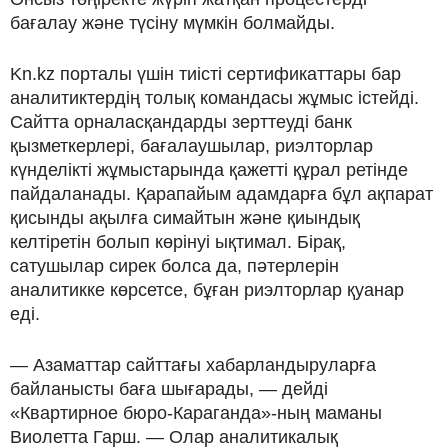
бағалау және түсіну мүмкін болмайды.
Kn.kz порталы үшін тиісті сертификаттары бар
аналитиктердің толық командасы жұмыс істейді.
Сайтта орналасқандарды зерттеуді банк
қызметкерлері, бағалаушылар, риэлторлар
күнделікті жұмыстарында қажетті құрал ретінде
пайдаланады. Қарапайым адамдарға бұл ақпарат
қисынды ақылға симайтын және қиындық
келтіретін болып көрінуі ықтимал. Бірақ,
сатушылар сирек болса да, пәтерлерін
аналитикке көрсетсе, бұған риэлторлар қуанар
еді.
— Азаматтар сайттағы хабарландыруларға
байланысты баға шығарады, — дейді
«Квартирное бюро-Караганда»-ның маманы
Виолетта Гарш. — Олар аналитикалық