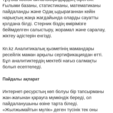
Ғылыми базаны, статистиканы, математиканы
пайдаланды және Одақ ыдырағаннан кейін
нарықтың жаңа жағдайында оларды сауатты
қолдана білді. Стерник біздің өмірімізге
бейімделген салыстыру, жорамал және саралау,
жіктеу әдістерін енгізді.
Кn.kz Аналитикалық қызметінің мамандары
ресейлік маман арқылы сертификациядан өтті.
Бұл аналитиктердің мектебі нағыз салмақты
болып есептеледі.
Пайдалы ақпарат
Интернет-ресурстың көп болуы бір тапсырманы
жан-жағынан қарауға мүмкіндік береді, ол
пайдаланушыны өзіне тарта біледі.
«Жылжымайтын мүлік» деген түсінік тек оны