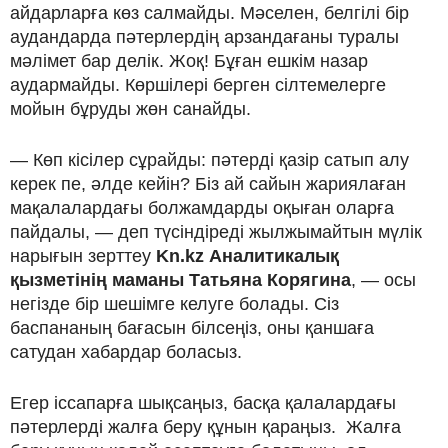
айдарларға көз салмайды. Мәселен, белгілі бір
аудандарда пәтерлердің арзандағаны туралы
мәлімет бар делік. Жоқ! Бұған ешкім назар
аудармайды. Көршілері берген сілтемелерге
мойын бұруды жөн санайды.
— Көп кісілер сұрайды: пәтерді қазір сатып алу
керек пе, әлде кейін? Біз ай сайын жариялаған
мақалалардағы болжамдарды оқыған оларға
пайдалы, — деп түсіндіреді жылжымайтын мүлік
нарығын зерттеу
Kn.kz Аналитикалық
қызметінің маманы Татьяна Корягина
, — осы
негізде бір шешімге келуге болады. Сіз
баспананың бағасын білсеңіз, оны қаншаға
сатудан хабардар боласыз.
Егер іссапарға шықсаңыз, басқа қалалардағы
пәтерлерді жалға беру құнын қараңыз. Жалға