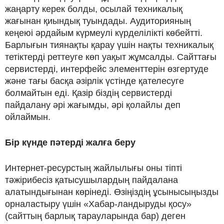
жаңарту керек болды, осылай техникалық
жағынан қиындық туындады. Аудиторияның
кеңеюі әрдайым күрмеулі күрделілікті көбейтті.
Барлығын тиянақты қарау үшін нақты техникалық
тетіктерді реттеуге көп уақыт жұмсалды. Сайттағы
сервистерді, интерфейс элементтерін өзгертуде
және тағы басқа әзірлік үстінде қателесуге
болмайтын еді. Қазір біздің сервистерді
пайдалану әрі жағымды, әрі қолайлы деп
ойлаймын.
Бір күнде пәтерді жалға беру
Интернет-ресурстың жайлылығы оны тіпті
тәжірибесіз қатысушылардың пайдалана
алатындығынан көрінеді. Өзіңіздің ұсынысыңызды
орналастыру үшін «Хабар-ландыруды қосу»
(сайттың барлық тарауларында бар) деген