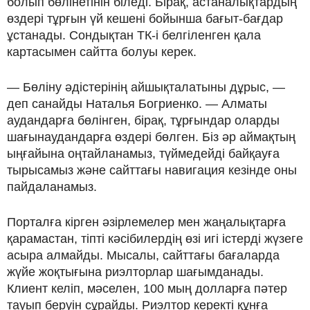
болып бөлінетінін біледі. Бірақ, астаналықтардың
өздері тұрғын үй кешені бойынша бағыт-бағдар
ұстанады. Сондықтан ТК-і белгіленген қала
картасымен сайтта болуы керек.
— Бөліну әдістерінің айшықталатыны дұрыс, —
деп санайды Наталья Богриенко. — Алматы
аудандарға бөлінген, бірақ, тұрғындар оларды
шағынаудандарға өздері бөлген. Біз әр аймақтың
ыңғайына оңтайланамыз, түймедейді байқауға
тырысамыз және сайттағы навигация кезінде оны
пайдаланамыз.
Порталға кірген әзірлемелер мен жаңалықтарға
қарамастан, тіпті кәсібилердің өзі игі істерді жүзеге
асыра алмайды. Мысалы, сайттағы бағаларда
жүйе жоқтығына риэлторлар шағымданады.
Клиент келіп, мәселен, 100 мың долларға пәтер
тауып беруін сұрайды. Риэлтор керекті құнға