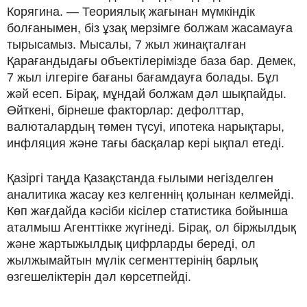
Корягина. — Теориялық жағынан мүмкіндік
болғанымен, біз ұзақ мерзімге болжам жасамауға
тырысамыз. Мысалы, 7 жыл жинақталған
Қарағандыдағы объектілерімізде база бар. Демек,
7 жыл ілгеріге бағаны бағамдауға болады. Бұл
жәй есеп. Бірақ, мұндай болжам дәл шықпайды.
Өйткені, бірнеше факторлар: дефолттар,
валюталардың төмен түсуі, ипотека нарықтары,
инфляция және тағы басқалар кері ықпал етеді.
Қазіргі таңда Қазақстанда ғылыми негізделген
аналитика жасау кез келгеннің қолынан келмейді.
Көп жағдайда кәсіби кісілер статистика бойынша
аталмыш Агенттікке жүгінеді. Бірақ, ол біржылдық
және жартыжылдық цифрларды береді, ол
жылжымайтын мүлік сегменттерінің барлық
өзгешеліктерін дәл көрсетпейді.