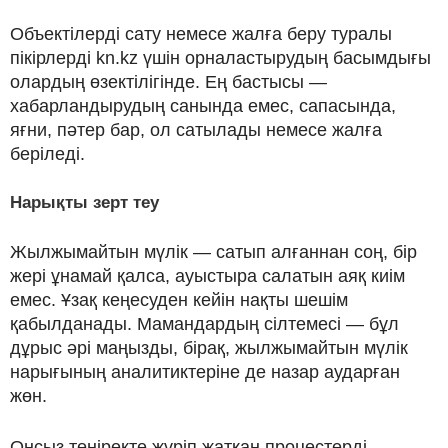
Объектілерді сату немесе жалға беру туралы
пікірлерді kn.kz үшін орналастырудың басымдығы
олардың өзектілігінде. Ең бастысы —
хабарландырудың санында емес, сапасында,
яғни, пәтер бар, ол сатылады немесе жалға
беріледі.
Нарықты зерт теу
Жылжымайтын мүлік — сатып алғаннан соң, бір
жері ұнамай қалса, ауыстыра салатын аяқ киім
емес. Ұзақ кеңесуден кейін нақты шешім
қабылданады. Мамандардың сілтемесі — бұл
дұрыс әрі маңызды, бірақ, жылжымайтын мүлік
нарығының аналитиктеріне де назар аударған
жөн.
Онсыз төңіректе жүріп жатқан процестерді