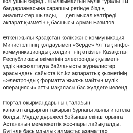
қол ұшын береді. Жылжымайтын мүлік туралы ТВ
бағдарламасына сарапшы ретінде біздің
аналитиктер шығады, — деп мысал келтіреді
ақпарат қызметінің басшысы Арман Базилов.
Өткен жылы Қазақстан көлік және коммуникация
Министрлігінің қолдауымен «Зерде» Ұлттық инфо-
коммуникациондық холдингінің өткізген Қазақстан
Республикасы өкіметінің электрондық қызметін
үздік насихаттауға байланысты журналистер
арасындағы сайыста Kn.kz ақпараттық қызметінің
«Электрондық форматта жылжымайтын мүлік
операциясы» атты мақаласы бас жүлдеге иеленді.
Портал оқырмандарының талабын
қанағаттандырған тақырып бұрнағы жылы ипотека
болды. Мүдде дәрежесі бойынша екінші орынға
Астананың мемлекеттік жос-пары лайықталды.
Бүгінде басымдылық алмасты: азаматтар