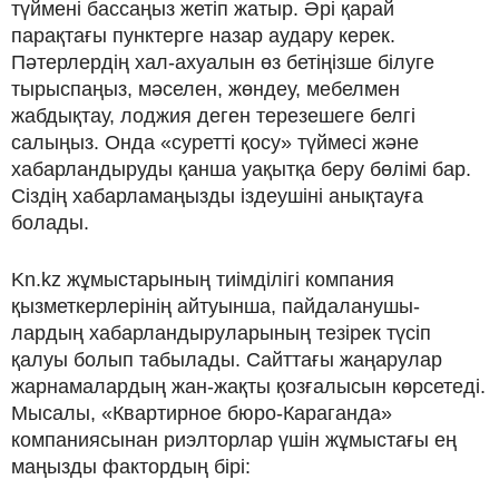
түймені бассаңыз жетіп жатыр. Әрі қарай
парақтағы пунктерге назар аудару керек.
Пәтерлердің хал-ахуалын өз бетіңізше білуге
тырыспаңыз, мәселен, жөндеу, мебелмен
жабдықтау, лоджия деген терезешеге белгі
салыңыз. Онда «суретті қосу» түймесі және
хабарландыруды қанша уақытқа беру бөлімі бар.
Сіздің хабарламаңызды іздеушіні анықтауға
болады.
Kn.kz жұмыстарының тиімділігі компания
қызметкерлерінің айтуынша, пайдаланушы-
лардың хабарландыруларының тезірек түсіп
қалуы болып табылады. Сайттағы жаңарулар
жарнамалардың жан-жақты қозғалысын көрсетеді.
Мысалы, «Квартирное бюро-Караганда»
компаниясынан риэлторлар үшін жұмыстағы ең
маңызды фактордың бірі: