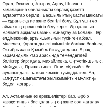
Орал, Өскемен, Атырау, Ақтау, Шымкент
қалаларына байланысты барлық қажетті
ақпараттар берілді. Басшылықтың басты мақсаты
— сұранысқа ие және белгілі болу. Бұл үшін әр
аймақтың ерекшелігін білу керек. Әр қаланың
мәліметі арқылы базаны жинақтау аз болады. Әр
елдімекеннің артықшылығын түсінген абзал.
Мәселен, Қарағанды екі әкімшілік бөлікке бөлінеді:
Октябрь және Қазыбек би аудандары. Бірақ,
қарағандылықтар арасында төмендегідей
бөліктер бар: Қала, Михайловка, Оңтүстік-Шығыс,
Майқұдық, Пришахтинск. Яғни, «Қазыбек би
ауданындағы пәтер» кемшін түсіндірілген. Ал,
«Оңтүстік-Шығыстағы жылжымайтын мүліктің»
беделі жоғары.
Ал, Астананың өз ерекшеліктері бар. Әрбір
қазақстандық бас қаланың оң және сол жағалау