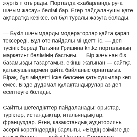
жүргізіп отырады. Порталда «хабарландыруға
шағым жасау» бөлімі бар. Егер пайдаланушы қате
ақпаратқа кезіксе, ол бұл туралы жазуға болады.
— Бүкіл шағымдарды модераторлар қайта қарап
тексереді. Бұл өте пайдалы міндетті іс, — деп
түсінік береді Татьяна Гришина kn.kz порталының
маркетинг бөлімінің бастығы. — Бір жағынан біз
базамызды тазартамыз, екінші жағынан — сайтқа
қатысушылармен қайта байланыс орнатамыз.
Бірақ, бұл міндетті іске белсене қатысушылар көп
емес. Бізде дүдәмал құлақтандырулар аз деп
есептеуге болады.
Сайтты шетелдікттер пайдаланады: орыстар,
түріктер, испандықтар, итальяндықтар,
француздар. Яғни, қазақстандық аудиторияны
әсерлі көретіндердің барлығы. «Біздің өзімізге де
қызық болды, — дейді Наталья Богриенко. —