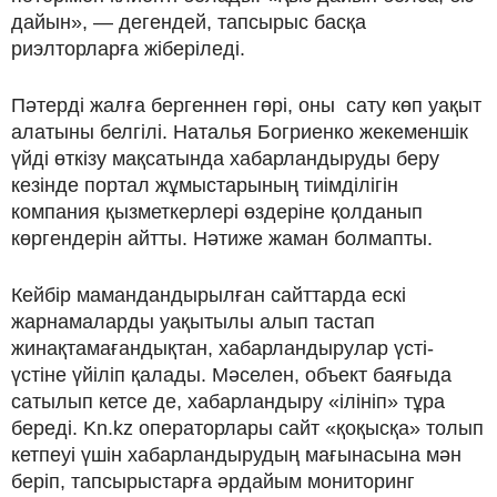
дайын», — дегендей, тапсырыс басқа
риэлторларға жіберіледі.
Пәтерді жалға бергеннен гөрі, оны сату көп уақыт
алатыны белгілі. Наталья Богриенко жекеменшік
үйді өткізу мақсатында хабарландыруды беру
кезінде портал жұмыстарының тиімділігін
компания қызметкерлері өздеріне қолданып
көргендерін айтты. Нәтиже жаман болмапты.
Кейбір мамандандырылған сайттарда ескі
жарнамаларды уақытылы алып тастап
жинақтамағандықтан, хабарландырулар үсті-
үстіне үйіліп қалады. Мәселен, объект баяғыда
сатылып кетсе де, хабарландыру «ілініп» тұра
береді. Kn.kz операторлары сайт «қоқысқа» толып
кетпеуі үшін хабарландырудың мағынасына мән
беріп, тапсырыстарға әрдайым мониторинг