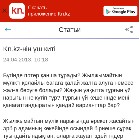
Скачать
приложение Kn.kz
Статьи
Kn.kz-нің үш киті
24.04.2013, 10:18
Бүгінде пәтер қанша тұрады? Жылжымайтын
мүлікті қолайлы бағаға қалай жалға алуға немесе
жалға беруге болады? Жақын уақытта тұрғын үй
нарығын не күтіп тұр? Тұрғын үй кешенінде мені
қанағаттандыратын қандай варианттар бар?
Жылжымайтын мүлік нарығында әрекет жасайтын
әрбір адамның көкейінде осындай бірнеше сұрақ
туындайтындықтан, оларға жауап іздейтіндер