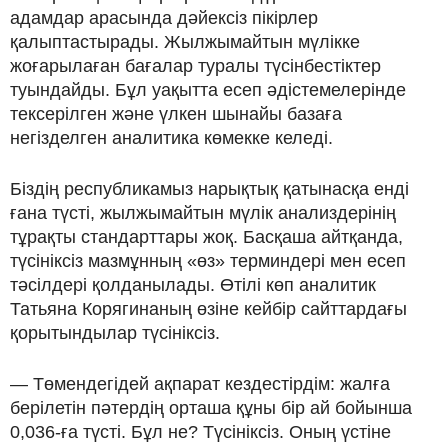
адамдар арасында дәйексіз пікірлер
қалыптастырады. Жылжымайтын мүлікке
жоғарылаған бағалар туралы түсінбестіктер
туындайды. Бұл уақытта есеп әдістемелерінде
тексерілген және үлкен шынайы базаға
негізделген аналитика көмекке келеді.
Біздің республикамыз нарықтық қатынасқа енді
ғана түсті, жылжымайтын мүлік анализдерінің
тұрақты стандарттары жоқ. Басқаша айтқанда,
түсініксіз мазмұнның «өз» терминдері мен есеп
тәсілдері қолданылады. Өтілі көп аналитик
Татьяна Корягинаның өзіне кейбір сайттардағы
қорытындылар түсініксіз.
— Төмендегідей ақпарат кездестірдім: жалға
берілетін пәтердің орташа құны бір ай бойынша
0,036-ға түсті. Бұл не? Түсініксіз. Оның үстіне