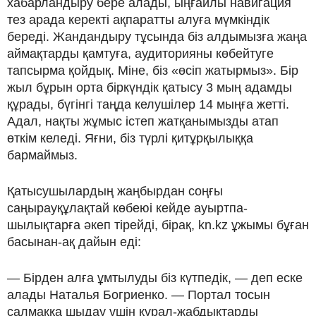
хабарландыру бере алады, ыңғайлы навигация
тез арада керекті ақпаратты алуға мүмкіндік
береді. Жандандыру тұсында біз алдымызға жаңа
аймақтарды қамтуға, аудиторияны көбейтуге
тапсырма қойдық. Міне, біз «өсіп жатырмыз». Бір
жыл бұрын орта біркүндік қатысу 3 мың адамды
құрады, бүгінгі таңда келушілер 14 мыңға жетті.
Адал, нақты жұмыс істеп жатқанымызды атап
өткім келеді. Яғни, біз түрлі қитұрқылыққа
бармаймыз.
Қатысушылардың жаңбырдан соңғы
саңырауқұлақтай көбеюі кейде ауыртпа-
шылықтарға әкеп тірейді, бірақ, kn.kz ұжымы бұған
басынан-ақ дайын еді:
— Бірден алға ұмтылуды біз күтпедік, — деп еске
алады Наталья Богриенко. — Портал тосын
салмаққа шыдау үшін құрал-жабдықтарды