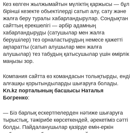
Кез келген жылжымайтын мүліктің қаржысы — бұл
бірінші кезекте объектілерді сатып алу, сату және
жалға беру туралы хабарландырулар. Сондықтан
сайттың ерекшелігі — әрбір адамның
хабарландыруды (сатушылар мен жалға
берушілер) тез орналастырудың немесе қажетті
ақпаратты (сатып алушылар мен жалға
алушылар) тез табудың қатысушылар үшін өмірлік
маңызы зор.
Компания сайтта өз командасын толықтырды, енді
алғашқы қорытындыларды шығаруға болады.
Kn.kz порталының басшысы Наталья
Богренко
:
— Біз барлық ескертпелерден нәтиже шығаруға
тырыстық, тәжірибе көрсеткендей, әрекетіміз сәтті
болды. Пайдаланушылар қазірде емін-еркін