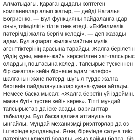
Алматыдағы, Қарағандыдағы көптеген
компаниялар алып жатыр, — дейді Наталья
Богриенко. — Бұл функцияны пайдаланғандар
оның тиімділігін тілге тиек етеді. «Екібөлмелік
пәтерімді жалға бергім келеді», — деп жазады
адам. Бұл ақпарат жылжымайтын мүлік
агенттіктерінің арасына тарайды. Жалға берілетін
үйдің құны, мекен-жайы көрсетілген хат-тапсырыс
олардың поштасына келеді. Тапсырыс түскеннен
бір сағаттан кейін бірнеше адам телефон
шалғанын және пәтерді шұғыл түрде жалға
бергенін пайдаланушылар қуана-қуана айтады.
Немесе басқа мысал: «Жалға беретін үй іздеймін,
маған бүгін түстен кейін керек». Тіпті мұндай
тапсырыстар да іске асады, варианттар
табылады. Бұл басқа қалаға аттанушыға
ыңғайлы. Мұндай механизмді риэлторлар да өз
іштерінде қолданады. Яғни, біреуінде сатуға тиіс
пәтерімен клиенті болады. «Қыз дайын болса, біз