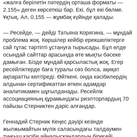
«жалға берілетін пәтердің орташа форматы —
2.155» деген көрсеткіш бар. Екі, бұл екі бөлме.
Ұқтық. Ал, 0.155 — жұмбақ күйінде қалады.
— Ресейде, — дейді Татьяна Корягина, — мұндай
проблема жоқ. Көршілер кейбір ерекшеліктерге
сай тұтас тәртіпті ұстануға тырысады. Бұл елде
осындай сайттар арасында өте мықты бәсеке
дамыған. Бізде мұндай қарсыластық жоқ. Егер
ресейліктерде баға туралы сөз болса, ақиқат
ақпаратты келтіреді. Өйткені, онда кәсібилердің
алдынан сертификаттан өткен адамдар
аналитикамен шұғылданады. Ресейлік
ассоциацияның құрамындағы риэлторлардың 70
пайызы Стерниктен дәріс алғандар.
Геннадий Стерник Кеңес дәуірі кезінде
жылжымайтын мүлік саласындағы талдаумен
тұңғыш кәсіби айналысқандардың бірегейі.