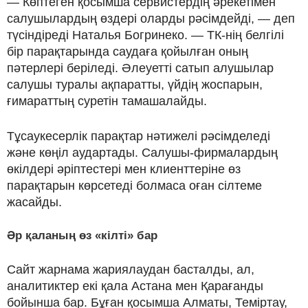
— Көптеген қосымша сервистердің әрекетімен
салушылардың өздері оларды рәсімдейді, — деп
түсіндіреді Наталья Богринеко. — ТК-нің белгілі
бір парақтарында саудаға қойылған оның
пәтерлері беріледі. Әлеуетті сатып алушылар
салушы туралы ақпаратты, үйдің жоспарын,
ғимараттың суретін тамашалайды.
Тұсаукесерлік парақтар нәтижелі рәсімделеді
және көңіл аудартады. Салушы-фирмалардың
өкілдері әріптестері мен клиенттеріне өз
парақтарын көрсетеді болмаса оған сілтеме
жасайды.
Әр қаланың өз «кілті» бар
Сайт жарнама жариялаудан басталды, ал,
аналитиктер екі қала Астана мен Қарағанды
бойынша бар. Бұған қосымша Алматы, Теміртау,