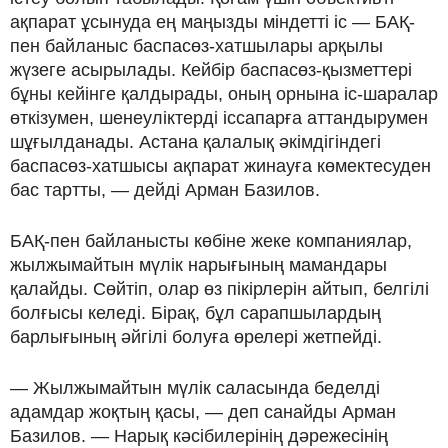
ақпарат ұсынуда ең маңызды міндетті іс — БАҚ-
пен байланыс баспасөз-хатшылары арқылы
жүзеге асырылады. Кейбір баспасөз-қызметтері
бұны кейінге қалдырады, оның орнына іс-шаралар
өткізумен, шенеуліктерді іссапарға аттандырумен
шұғылданады. Астана қалалық әкімдігіндегі
баспасөз-хатшысы ақпарат жинауға көмектесуден
бас тартты, — дейді Арман Базилов.
БАҚ-пен байланысты көбіне жеке компаниялар,
жылжымайтын мүлік нарығының мамандары
қалайды. Сөйтіп, олар өз пікірлерін айтып, белгілі
болғысы келеді. Бірақ, бұл сарапшылардың
барлығының әйгілі болуға өрелері жетпейді.
— Жылжымайтын мүлік саласында беделді
адамдар жоқтың қасы, — деп санайды Арман
Базилов. — Нарық кәсібилерінің дәрежесінің