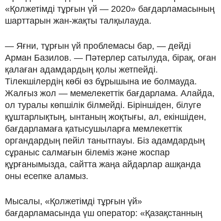
«Қолжетімді тұрғын үй — 2020» бағдарламасының
шарттарын жан-жақты талқылауда.
— Яғни, тұрғын үй проблемасы бар, — дейді
Арман Базилов. — Пәтерлер сатылуда, бірақ, оған
қалаған адамдардың қолы жетпейді.
Тілекшілердің көбі өз бұрышына ие болмауда.
Жалғыз жол — мемелекеттік бағдарлама. Алайда,
ол туралы көпшілік білмейді. Біріншіден, білуге
құштарлықтың, ынтаның жоқтығы, ал, екіншіден,
бағдарламаға қатысушыларға мемлекеттік
органдардың пейіл танытпауы. Біз адамдардың
сұраныс салмағын білеміз және жоспар
құрғанымызда, сайтта жаңа айдарлар ашқанда
оны есепке аламыз.
Мысалы, «Қолжетімді тұрғын үй»
бағдарламасында үш оператор: «Қазақстанның