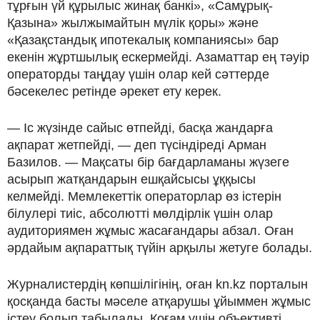
тұрғын үй құрылыс жинақ банкі», «Самұрық-
Қазына» жылжымайтын мүлік қоры» және
«Қазақстандық ипотекалық компаниясы» бар
екенін жұртшылық ескермейді. Азаматтар ең тәуір
операторды таңдау үшін олар кей сәттерде
бәсекелес ретінде әрекет ету керек.
— Іс жүзінде сайыс өтпейді, басқа жандарға
ақпарат жетпейді, — деп түсіндіреді Арман
Базилов. — Мақсаты бір бағдарламаны жүзеге
асырып жатқандарын ешқайсысы ұққысы
келмейді. Мемлекеттік операторлар өз істерін
білулері тиіс, абсолютті мөлдірлік үшін олар
аудиториямен жұмыс жасағандары абзал. Оған
әрдайым ақпараттық түйін арқылы жетуге болады.
Журналистердің көпшілігінің, оған kn.kz порталын
қосқанда басты мәселе атқарушы ұйыммен жұмыс
істеу болып табылады. Қоғам үшін объективті