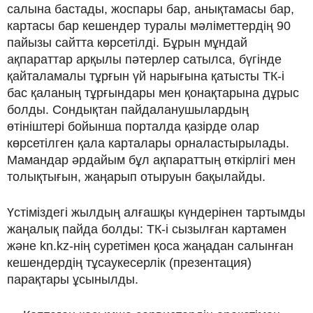
салына бастады, жоспары бар, анықтамасы бар,
картасы бар кешендер туралы мәліметтердің 90
пайызы сайтта көрсетілді. Бұрын мұндай
ақпараттар арқылы пәтерлер сатылса, бүгінде
қайталамалы тұрғын үй нарығына қатысты ТК-і
бас қаланың тұрғындары мен қонақтарына дұрыс
болды. Сондықтан пайдаланушылардың
өтініштері бойынша порталда қазірде олар
көрсетілген қала карталары орналастырылады.
Мамандар әрдайым бұл ақпараттың өткірлігі мен
толықтығын, жаңарып отыруын бақылайды.
Үстіміздегі жылдың алғашқы күндерінен тартымды
жаңалық пайда болды: ТК-і сызылған картамен
және kn.kz-нің суретімен қоса жаңадан салынған
кешендердің тұсаукесерлік (презентация)
парақтары ұсынылды.