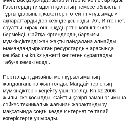
Газеттердің тиімділігі қаланың немесе облыстың
тұрғындарының қажеттерін өтейтін «тұшымды»
ақпараттарды дер кезінде ұсынады. Ал, Интернет,
сауатты, бірақ, оның құдыретін көпшілік біле
бермейді. Сайтқа кіргендердің барлығы
мүмкіндіктерді жан-жақты пайдалана алмайды.
Мамандандырылған ресурстардың арасында
көшбасшы kn.kz қажетті көптеген сұрақтарды
табуға көмектеседі.
Порталдың дизайны мен құрылымының
жанданғанына жыл толды. Маңдай тер оның
мүмкіндіктерін кеңейту үшін төгілді. Kn.kz 2006
жылы іске қосылды. Сайтты қазіргі заман ағымына
сәйкес техникалық жағынан жарақтандыру
мақсатында соңғы кезде Интернет те талай
өзгерістерге ұшырады.