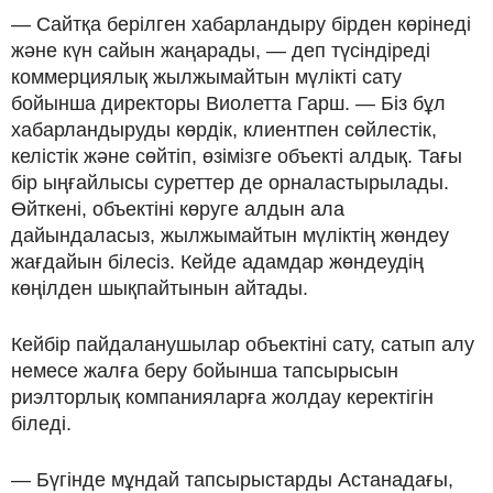
— Сайтқа берілген хабарландыру бірден көрінеді
және күн сайын жаңарады, — деп түсіндіреді
коммерциялық жылжымайтын мүлікті сату
бойынша директоры Виолетта Гарш. — Біз бұл
хабарландыруды көрдік, клиентпен сөйлестік,
келістік және сөйтіп, өзімізге объекті алдық. Тағы
бір ыңғайлысы суреттер де орналастырылады.
Өйткені, объектіні көруге алдын ала
дайындаласыз, жылжымайтын мүліктің жөндеу
жағдайын білесіз. Кейде адамдар жөндеудің
көңілден шықпайтынын айтады.
Кейбір пайдаланушылар объектіні сату, сатып алу
немесе жалға беру бойынша тапсырысын
риэлторлық компанияларға жолдау керектігін
біледі.
— Бүгінде мұндай тапсырыстарды Астанадағы,