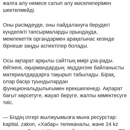
жалға алу немесе сатып алу мәселелерімен
шектелмейді.
Оны рәсімдеуде, оны пайдалануға берудегі
күнделікті тапсырмаларды орындауда,
мемлекеттік органдармен арақатынас кезінде
бірнеше заңды аспектілер болады.
Осы ақпарат арқылы сайттың өмірі ұза-рады.
Өйткені, оқырмандардың мүддесіне байланысты
материалдардарға тақырып табылады. Бірақ,
олар басқа туындылардан
функциональдылығымен ерекшеленеді. Ақпарат
бағыт көрсетуге, жауап беруге, жалпы көмектесуге
тиіс.
— Біздің ілгері жылжуымызға мына ресурстар:
kapital, zakon, «Хабар» телеканалы, және 24 kz