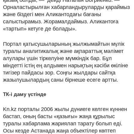
Орналастырылған хабарландыруларды қараймыз
және біздегі мен Аликантодағы бағаны
салыстырамыз. Жорамалдаймыз. Аликантоға
«тартып» кетуге де болады».
Портал қатысушыларының жылжымайтын мүлік
туралы аналитикалық және ақпараттық мәлімет
алулары үшін тіркелуіне мүмкіндік бар. Бұл
міндетті істің ең алдымен нарықтың кәсіби өкіліне
тигізер пайдасы зор. Соңғы жылдары сайтқа
жазылушылардың саны бірнеше есеге артты.
ТК-і даму үстінде
Kn.kz порталы 2006 жылы дүниеге келген күннен
бастап, оның басты «қазығы» жаңа құрылыс
туралы хабарлама жариялап тарату болып еді.
Осы кезде Астанада жаңа объектілер көптеп