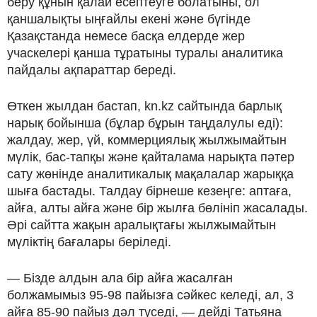
беру құнын қалай есептеуге болатыны, ол
қаншалықты ыңғайлы екені және бүгінде
Қазақстанда немесе басқа елдерде жер
учаскелері қанша тұратыны туралы аналитика
пайдалы ақпараттар береді.
Өткен жылдан бастап, kn.kz сайтында барлық
нарық бойынша (бұлар бұрын таңдалулы еді):
жалдау, жер, үй, коммерциялық жылжымайтын
мүлік, бас-тапқы және қайталама нарықта пәтер
сату жөнінде аналитикалық мақалалар жарыққа
шыға бастады. Талдау бірнеше кезеңге: аптаға,
айға, алты айға және бір жылға бөлініп жасалады.
Әрі сайтта жақын аралықтағы жылжымайтын
мүліктің бағалары беріледі.
— Бізде алдын ала бір айға жасалған
болжамымыз 95-98 пайызға сәйкес келеді, ал, 3
айға 85-90 пайыз дәл түседі, — дейді Татьяна