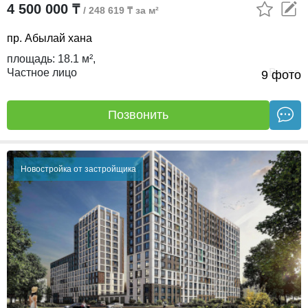
4 500 000 ₸
/ 248 619 ₸ за м²
пр. Абылай хана
площадь:
18.1 м²,
Частное лицо
Вчера
9 фото
Позвонить
Новостройка от застройщика