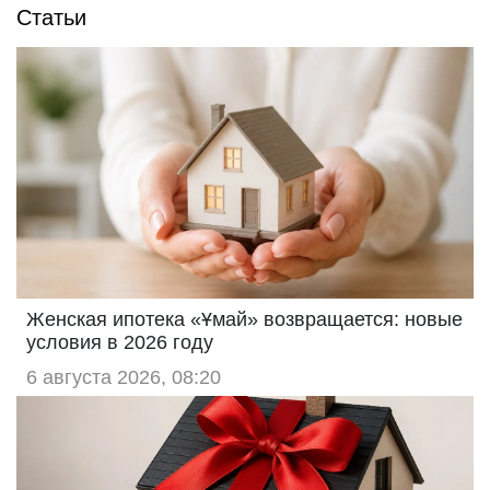
Статьи
---
Дополнительно: 5 000 тг. страховой депозит (не входит в
стоимость проживания, возвращается при отъезде).,
можно с животными, стиральная машина, телевизор,
посуда, микроволновая печь, лифт, ЛИЧНОЕ
парковочное место во дворе
Женская ипотека «Ұмай» возвращается: новые
условия в 2026 году
6 августа 2026, 08:20