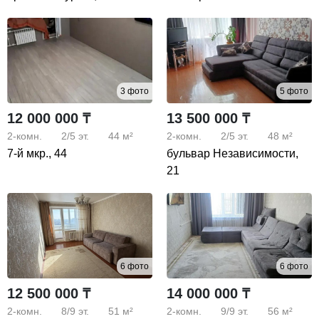
3 фото
5 фото
12 000 000 ₸
13 500 000 ₸
2-комн.
2/5
эт.
44 м²
2-комн.
2/5
эт.
48 м²
7-й мкр., 44
бульвар Независимости,
21
6 фото
6 фото
12 500 000 ₸
14 000 000 ₸
2-комн.
8/9
эт.
51 м²
2-комн.
9/9
эт.
56 м²