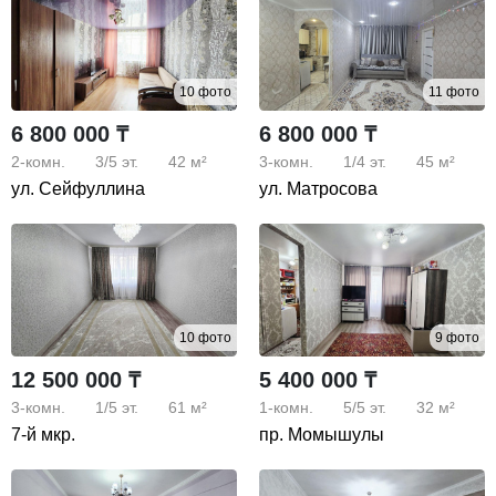
10 фото
11 фото
6 800 000 ₸
6 800 000 ₸
2-комн.
3/5
эт.
42 м²
3-комн.
1/4
эт.
45 м²
ул. Сейфуллина
ул. Матросова
10 фото
9 фото
12 500 000 ₸
5 400 000 ₸
3-комн.
1/5
эт.
61 м²
1-комн.
5/5
эт.
32 м²
7-й мкр.
пр. Момышулы