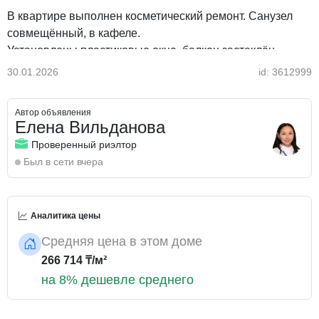
В квартире выполнен косметический ремонт. Санузел
совмещённый, в кафеле.
Установлены пластиковые окна, балкон застеклён,
(пластик).
30.01.2026
id: 3612999
В подъезде имеется отдельная кладовая (подсобка) для
Автор объявления
хранения солений, закрывается на ключ. Лифт новый,
Елена Вильданова
работает исправно.
Проверенный риэлтор
Был в сети вчера
Удобное расположение: рядом остановки
общественного транспорта, магазины, школы и детские
сады.
Аналитика цены
Дополнительно:
Средняя цена в этом доме
Отопление обходится дешево (так как в подвале
266 714 ₸/м²
установлены счетчики на отопление).
на 8% дешевле среднего
Подъезд, подвал и крыша в идеальном состоянии и
обслуживается бесплатно.