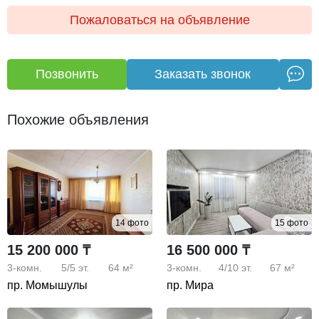
Бесплатная консультация по Ипотеке.
Пожаловаться на объявление
Легко купить;
Наличные/Ипотека любой банк/Помощь при
Позвонить
Заказать звонок
оформлении Ипотеки
Похожие объявления
14 фото
15 фото
15 200 000 ₸
16 500 000 ₸
3-комн.
5/5
эт.
64 м²
3-комн.
4/10
эт.
67 м²
пр. Момышулы
пр. Мира