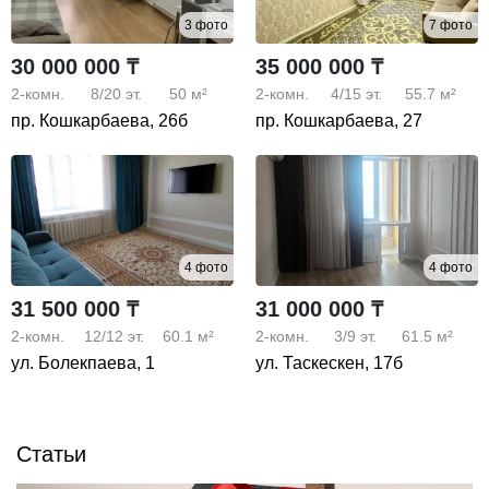
3 фото
7 фото
30 000 000 ₸
35 000 000 ₸
2-комн.
8/20
эт.
50 м²
2-комн.
4/15
эт.
55.7 м²
пр. Кошкарбаева, 26б
пр. Кошкарбаева, 27
4 фото
4 фото
31 500 000 ₸
31 000 000 ₸
2-комн.
12/12
эт.
60.1 м²
2-комн.
3/9
эт.
61.5 м²
ул. Болекпаева, 1
ул. Таскескен, 17б
Статьи