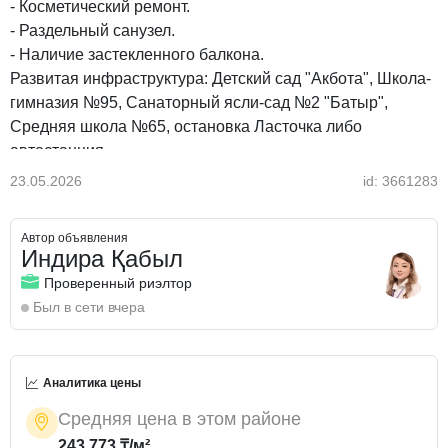
- Косметический ремонт.
- Раздельный санузел.
- Наличие застекленного балкона.
Развитая инфраструктура: Детский сад "Акбота", Школа-
гимназия №95, Санаторный ясли-сад №2 "Батыр",
Средняя школа №65, остановка Ласточка либо
автостанция.
Рассматриваем покупателей за наличный расчёт и в
23.05.2026
id: 3661283
ипотечное кредитование. ТОРГ!
Автор объявления
Индира Қабыл
Проверенный риэлтор
Был в сети вчера
Аналитика цены
Средняя цена в этом районе
243 773 ₸/м²