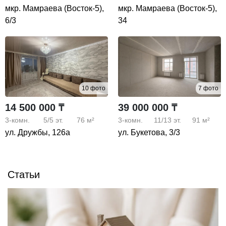
мкр. Мамраева (Восток-5),
мкр. Мамраева (Восток-5),
6/3
34
10 фото
7 фото
14 500 000 ₸
39 000 000 ₸
3-комн.
5/5
эт.
76 м²
3-комн.
11/13
эт.
91 м²
ул. Дружбы, 126а
ул. Букетова, 3/3
Статьи